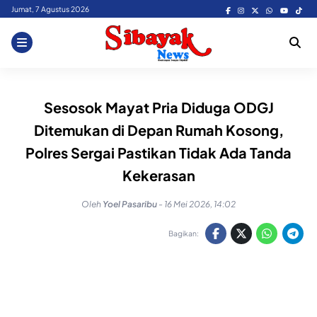
Skip
Jumat, 7 Agustus 2026
to
content
Sesosok Mayat Pria Diduga ODGJ
Ditemukan di Depan Rumah Kosong,
Polres Sergai Pastikan Tidak Ada Tanda
Kekerasan
Oleh
Yoel Pasaribu
-
16 Mei 2026, 14:02
Bagikan: