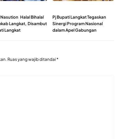
Nasution Halal Bihalal
Pj Bupati Langkat Tegaskan
kab Langkat, Disambut
Sinergi Program Nasional
ati Langkat
dalam Apel Gabungan
kan.
Ruas yang wajib ditandai
*