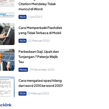
Citation Mendeley Tidak
muncul di Word
7 Juni 2023
TECH
Cara Memperbaiki Flashdisk
yang Tidak Terbaca di Mobil
22 Februari 2022
TECH
Perbedaan Gaji, Upah dan
Tunjangan ? Pekerja Wajib
Tau
29 Desember 2022
Money
Cara mengatasi spasi hilang
dari word 2010 ke word 2007
21 Februari 2022
TECH
cklink