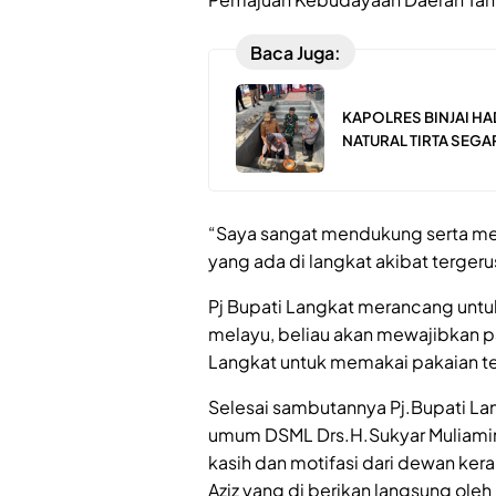
Baca Juga:
KAPOLRES BINJAI H
NATURAL TIRTA SEGA
“Saya sangat mendukung serta me
yang ada di langkat akibat terger
Pj Bupati Langkat merancang unt
melayu, beliau akan mewajibkan p
Langkat untuk memakai pakaian tel
Selesai sambutannya Pj.Bupati La
umum DSML Drs.H.Sukyar Muliami
kasih dan motifasi dari dewan ker
Aziz yang di berikan langsung oleh 