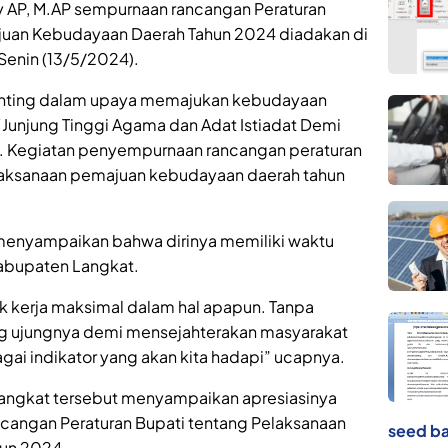
my AP, M.AP sempurnaan rancangan Peraturan
juan Kebudayaan Daerah Tahun 2024 diadakan di
 Senin (13/5/2024).
enting dalam upaya memajukan kebudayaan
unjung Tinggi Agama dan Adat Istiadat Demi
. Kegiatan penyempurnaan rancangan peraturan
laksanaan pemajuan kebudayaan daerah tahun
y menyampaikan bahwa dirinya memiliki waktu
abupaten Langkat.
 kerja maksimal dalam hal apapun. Tanpa
ang ujungnya demi mensejahterakan masyarakat
ai indikator yang akan kita hadapi” ucapnya.
Langkat tersebut menyampaikan apresiasinya
cangan Peraturan Bupati tentang Pelaksanaan
seed ba
un 2024.