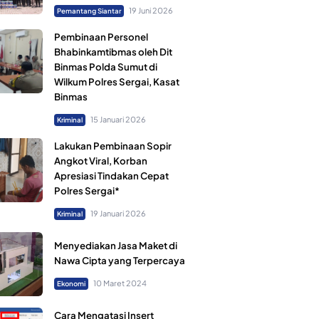
19 Juni 2026
Pemantang Siantar
Pembinaan Personel
Bhabinkamtibmas oleh Dit
Binmas Polda Sumut di
Wilkum Polres Sergai, Kasat
Binmas
15 Januari 2026
Kriminal
Lakukan Pembinaan Sopir
Angkot Viral, Korban
Apresiasi Tindakan Cepat
Polres Sergai*
19 Januari 2026
Kriminal
Menyediakan Jasa Maket di
Nawa Cipta yang Terpercaya
10 Maret 2024
Ekonomi
Cara Mengatasi Insert