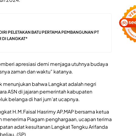
ADIRI PELETAKAN BATU PERTAMA PEMBANGUNAN PT
R DI LANGKAT*
mberi apresiasi demi menjaga utuhnya budaya
usnya zaman dan waktu” katanya.
uk menunjukan bahwa Langkat adalah negri
ara ASN di jajaran pemerintah kabupaten
uk belanga di hari jum’at ucapnya.
ngkat H.M.Faisal Hasrimy AP,MAP bersama ketua
n menerima Piagam penghargaan, ucapan terima
apatan adat kesultanan Langkat Tengku Arifanda
beliau.,(SP)