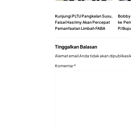
Kunjungi PLTU Pangkalan Susu,
Bobby 
Faisal Hasrimy Akan Percepat
ke Pem
Pemanfaatan Limbah FABA
PJ Bup
Tinggalkan Balasan
Alamat email Anda tidak akan dipublikasi
Komentar
*