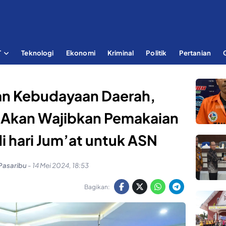
T
Teknologi
Ekonomi
Kriminal
Politik
Pertanian
an Kebudayaan Daerah,
t Akan Wajibkan Pemakaian
i hari Jum’at untuk ASN
Pasaribu
-
14 Mei 2024, 18:53
Bagikan: