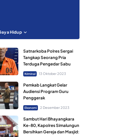
Gaya Hidup
Satnarkoba Polres Sergai
Tangkap Seorang Pria
Terduga Pengedar Sabu
13 Oktober 2023
Kriminal
Pemkab Langkat Gelar
Audiensi Program Guru
Penggerak
2 Desember 2023
Ekonomi
Sambut Hari Bhayangkara
Ke-80, Kapolres Simalungun
Bersihkan Gereja dan Masjid: