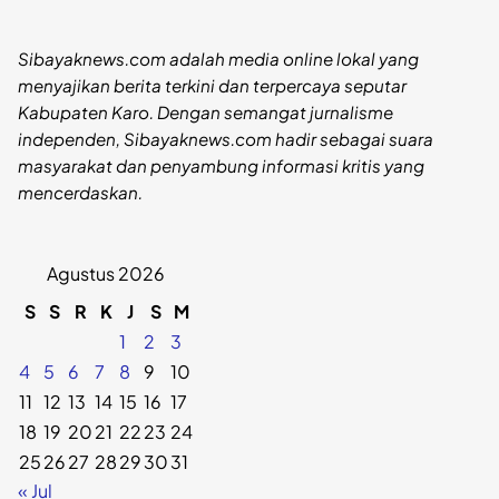
Sibayaknews.com adalah media online lokal yang
menyajikan berita terkini dan terpercaya seputar
Kabupaten Karo. Dengan semangat jurnalisme
independen, Sibayaknews.com hadir sebagai suara
masyarakat dan penyambung informasi kritis yang
mencerdaskan.
Agustus 2026
S
S
R
K
J
S
M
1
2
3
4
5
6
7
8
9
10
11
12
13
14
15
16
17
18
19
20
21
22
23
24
25
26
27
28
29
30
31
« Jul