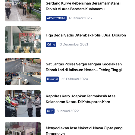
Serdang Kurve Kebersihan Bersama Instansi
Terkait di Area Bandara Kualanamu
17 Januari 2023
ADVETORIAL
Tiga Begal Sadis Ditembak Polisi, Dua. Diburon
10 Desember 2021
Crime
Sat Lantas Polres Sergai Tangani Kecelakaan
Tabrak Lari di Jalinsum Medan – Tebing Tinggi
25 Februari 2024
Kriminal
Kapolres Karo Ucapkan Terimakasih Atas
Kelancaran Nataru Di Kabupaten Karo
8 Januari 2022
Karo
Menyediakan Jasa Maket di Nawa Cipta yang
Terpercaya