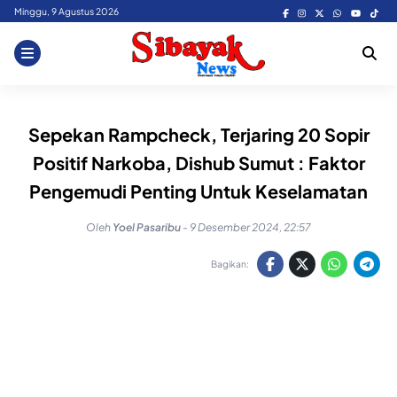
Skip
Minggu, 9 Agustus 2026
to
content
Sepekan Rampcheck, Terjaring 20 Sopir
Positif Narkoba, Dishub Sumut : Faktor
Pengemudi Penting Untuk Keselamatan
Oleh
Yoel Pasaribu
-
9 Desember 2024, 22:57
Bagikan: