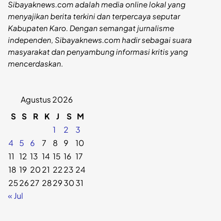
Sibayaknews.com adalah media online lokal yang
menyajikan berita terkini dan terpercaya seputar
Kabupaten Karo. Dengan semangat jurnalisme
independen, Sibayaknews.com hadir sebagai suara
masyarakat dan penyambung informasi kritis yang
mencerdaskan.
Agustus 2026
S
S
R
K
J
S
M
1
2
3
4
5
6
7
8
9
10
11
12
13
14
15
16
17
18
19
20
21
22
23
24
25
26
27
28
29
30
31
« Jul