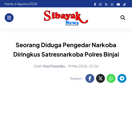
Skip
Kamis, 6 Agustus 2026
to
content
Seorang Diduga Pengedar Narkoba
Diringkus Satresnarkoba Polres Binjai
Oleh
Yoel Pasaribu
-
19 Mei 2026, 20:56
Bagikan: