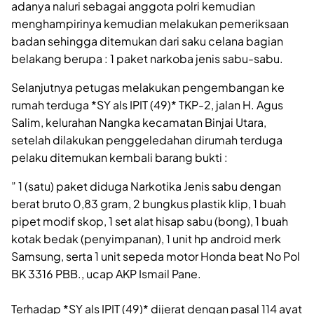
adanya naluri sebagai anggota polri kemudian
menghampirinya kemudian melakukan pemeriksaan
badan sehingga ditemukan dari saku celana bagian
belakang berupa : 1 paket narkoba jenis sabu-sabu.
Selanjutnya petugas melakukan pengembangan ke
rumah terduga *SY als IPIT (49)* TKP-2, jalan H. Agus
Salim, kelurahan Nangka kecamatan Binjai Utara,
setelah dilakukan penggeledahan dirumah terduga
pelaku ditemukan kembali barang bukti :
” 1 (satu) paket diduga Narkotika Jenis sabu dengan
berat bruto 0,83 gram, 2 bungkus plastik klip, ⁠1 buah
pipet modif skop, ⁠1 set alat hisap sabu (bong), 1 buah
kotak bedak (penyimpanan), ⁠1 unit hp android merk
Samsung, serta ⁠1 unit sepeda motor Honda beat No Pol
BK 3316 PBB., ucap AKP Ismail Pane.
Terhadap *SY als IPIT (49)* dijerat dengan pasal 114 ayat