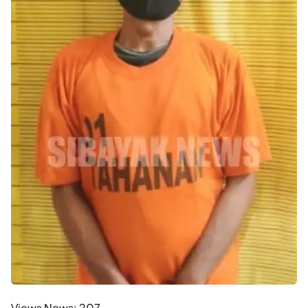
Views News:
207