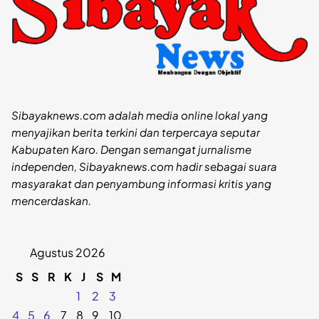
Sibayaknews.com adalah media online lokal yang
menyajikan berita terkini dan terpercaya seputar
Kabupaten Karo. Dengan semangat jurnalisme
independen, Sibayaknews.com hadir sebagai suara
masyarakat dan penyambung informasi kritis yang
mencerdaskan.
Agustus 2026
S
S
R
K
J
S
M
1
2
3
4
5
6
7
8
9
10