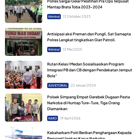
Polres Sergai Gelar Pelatihan Pra Ops Terpusat
Mantap Brata Toba 2023-2024
13 Oktober 2023
Kriminal
Antisipasi aksi Preman dan Pungli, Sat Samapta
Polres Langkat tingkatkan Giat Patroli.
13 Mei 2025
Kriminal
Rutan Kelas I Medan Sosialisasikan Program
Integrasi PB dan CB dengan Pendekatan Jemput
Bola”
22 Januari 2024
ADVETORIAL
Polsek Simpang Empat Gerebek Dugaan Pesta
Narkoba di Huntap Ture-Ture, Tiga Orang
Diamankan
19 April 2026
KARO
Kabaharkam Polri Berikan Penghargaan Kepada
Personel Ungkap Kasus Narkoba