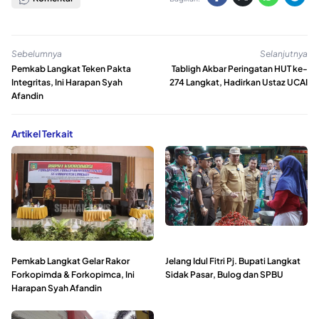
Sebelumnya
Selanjutnya
Pemkab Langkat Teken Pakta
Tabligh Akbar Peringatan HUT ke-
Integritas, Ini Harapan Syah
274 Langkat, Hadirkan Ustaz UCAI
Afandin
Artikel Terkait
Pemkab Langkat Gelar Rakor
Jelang Idul Fitri Pj. Bupati Langkat
Forkopimda & Forkopimca, Ini
Sidak Pasar, Bulog dan SPBU
Harapan Syah Afandin