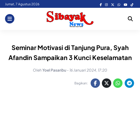
Skip
Jumat, 7 Agustus 2026
to
content
Seminar Motivasi di Tanjung Pura, Syah
Afandin Sampaikan 3 Kunci Keselamatan
Oleh
Yoel Pasaribu
-
16 Januari 2024, 17:20
Bagikan: