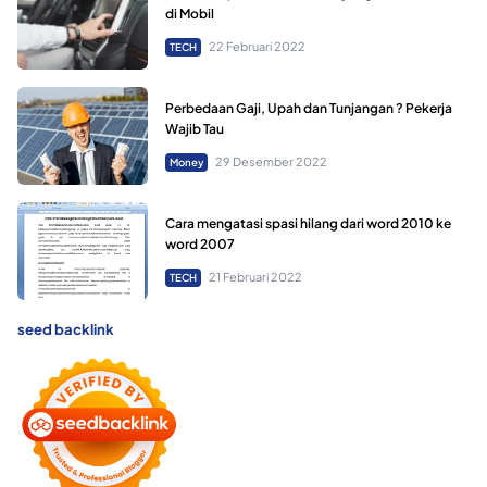
di Mobil
22 Februari 2022
TECH
Perbedaan Gaji, Upah dan Tunjangan ? Pekerja
Wajib Tau
29 Desember 2022
Money
Cara mengatasi spasi hilang dari word 2010 ke
word 2007
21 Februari 2022
TECH
seed backlink