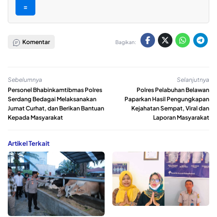
=
Komentar
Bagikan:
Sebelumnya
Selanjutnya
Personel Bhabinkamtibmas Polres
Polres Pelabuhan Belawan
Serdang Bedagai Melaksanakan
Paparkan Hasil Pengungkapan
Jumat Curhat, dan Berikan Bantuan
Kejahatan Sempat, Viral dan
Kepada Masyarakat
Laporan Masyarakat
Artikel Terkait