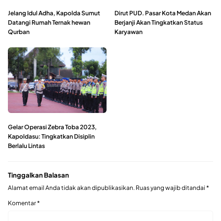
Jelang Idul Adha, Kapolda Sumut
Dirut PUD. Pasar Kota Medan Akan
Datangi Rumah Ternak hewan
Berjanji Akan Tingkatkan Status
Qurban
Karyawan
Gelar Operasi Zebra Toba 2023,
Kapoldasu: Tingkatkan Disiplin
Berlalu Lintas
Tinggalkan Balasan
Alamat email Anda tidak akan dipublikasikan.
Ruas yang wajib ditandai
*
Komentar
*