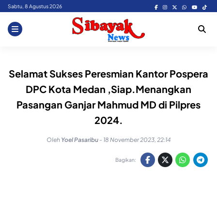
Skip
Sabtu, 8 Agustus 2026
to
content
Selamat Sukses Peresmian Kantor Pospera
DPC Kota Medan ,Siap.Menangkan
Pasangan Ganjar Mahmud MD di Pilpres
2024.
Oleh
Yoel Pasaribu
-
18 November 2023, 22:14
Bagikan: