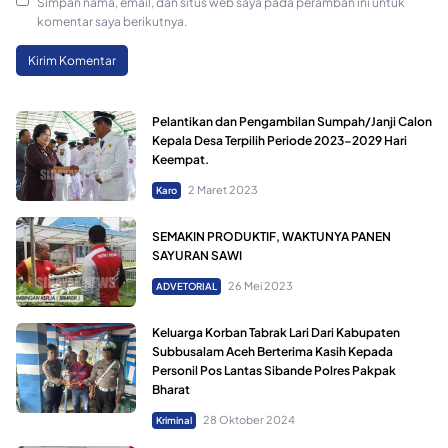
Simpan nama, email, dan situs web saya pada peramban ini untuk
komentar saya berikutnya.
Pelantikan dan Pengambilan Sumpah/Janji Calon
Kepala Desa Terpilih Periode 2023-2029 Hari
Keempat.
2 Maret 2023
Karo
SEMAKIN PRODUKTIF, WAKTUNYA PANEN
SAYURAN SAWI
26 Mei 2023
ADVETORIAL
Keluarga Korban Tabrak Lari Dari Kabupaten
Subbusalam Aceh Berterima Kasih Kepada
Personil Pos Lantas Sibande Polres Pakpak
Bharat
28 Oktober 2024
Kriminal