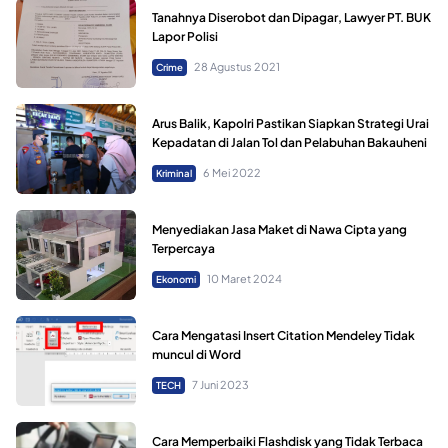
Tanahnya Diserobot dan Dipagar, Lawyer PT. BUK
Lapor Polisi
28 Agustus 2021
Crime
Arus Balik, Kapolri Pastikan Siapkan Strategi Urai
Kepadatan di Jalan Tol dan Pelabuhan Bakauheni
6 Mei 2022
Kriminal
Menyediakan Jasa Maket di Nawa Cipta yang
Terpercaya
10 Maret 2024
Ekonomi
Cara Mengatasi Insert Citation Mendeley Tidak
muncul di Word
7 Juni 2023
TECH
Cara Memperbaiki Flashdisk yang Tidak Terbaca