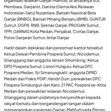
organisasi relawan Ganjar-Mahfud, di antaranya SGI,
Membara, Ganjarist, Garista (Gema Aksi Relawan
Indonesian Satu) Nusantara, Barisan Nasional Bela
Ganjar (BNBG), Barisan Minang Bersatu (BMB), GUNTUR
Sumut, DGP8, RNB, Seknas Ganjar, PROGAN Sumut,
TPM, GARNAS Kota Medan, Penjabat, Civitas Ganjar,
Poros Ganjaran Sumut, Antar Ganjar.
Hadir dalam deklarasi dan peresmian kantor tersebut
Ketua Dewan Pembina Pospera Sumut, Nicodemus
Sitanggang dan anggota Jansen Sihombing; Ketua
DPD Pospera Sumut, Liston Hutajulu; Ketua DPC
Pospera Medan, Sri Simanungkalit; anggota DPRD
Medan dari Fraksi PDIP, Hendri Duin, perwakilan DPC
Pospera Simalungun dan Karo, 21 PAC Pospera se-Kota
Medan dan perwakilan relawan.Nicodemus
Sitanggang dalam pidatonya menyeruhkan kepada
rakyat bersatu dan bergandengan tangan dalam
memenangkan pasangan Ganjar-Mahfud pada Pilpres