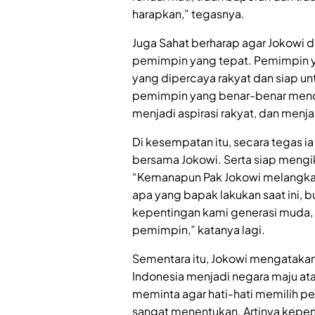
harapkan,” tegasnya.
Juga Sahat berharap agar Jokowi
pemimpin yang tepat. Pemimpin yan
yang dipercaya rakyat dan siap u
pemimpin yang benar-benar mende
menjadi aspirasi rakyat, dan menj
Di kesempatan itu, secara tegas 
bersama Jokowi. Serta siap mengiku
“Kemanapun Pak Jokowi melangkah
apa yang bapak lakukan saat ini, 
kepentingan kami generasi muda, 
pemimpin,” katanya lagi.
Sementara itu, Jokowi mengataka
Indonesia menjadi negara maju ata
meminta agar hati-hati memilih p
sangat menentukan. Artinya kepem