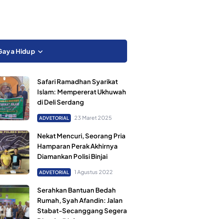
Gaya Hidup
Safari Ramadhan Syarikat
Islam: Mempererat Ukhuwah
di Deli Serdang
23 Maret 2025
ADVETORIAL
Nekat Mencuri, Seorang Pria
Hamparan Perak Akhirnya
Diamankan Polisi Binjai
1 Agustus 2022
ADVETORIAL
Serahkan Bantuan Bedah
Rumah, Syah Afandin: Jalan
Stabat-Secanggang Segera