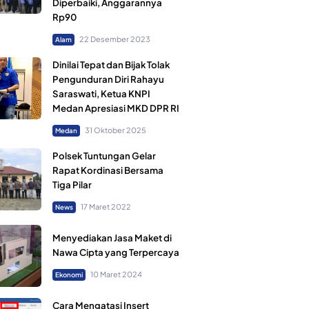
Diperbaiki, Anggarannya
Rp90
22 Desember 2023
Alam
Dinilai Tepat dan Bijak Tolak
Pengunduran Diri Rahayu
Saraswati, Ketua KNPI
Medan Apresiasi MKD DPR RI
31 Oktober 2025
Medan
Polsek Tuntungan Gelar
Rapat Kordinasi Bersama
Tiga Pilar
17 Maret 2022
News
Menyediakan Jasa Maket di
Nawa Cipta yang Terpercaya
10 Maret 2024
Ekonomi
Cara Mengatasi Insert