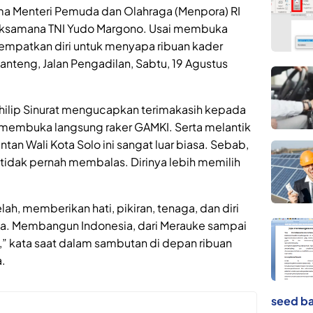
a Menteri Pemuda dan Olahraga (Menpora) RI
 Laksamana TNI Yudo Margono. Usai membuka
empatkan diri untuk menyapa ribuan kader
nteng, Jalan Pengadilan, Sabtu, 19 Agustus
hilip Sinurat mengucapkan terimakasih kepada
k membuka langsung raker GAMKI. Serta melantik
an Wali Kota Solo ini sangat luar biasa. Sebab,
i tidak pernah membalas. Dirinya lebih memilih
.
lah, memberikan hati, pikiran, tenaga, dan diri
ia. Membangun Indonesia, dari Merauke sampai
,” kata saat dalam sambutan di depan ribuan
a.
seed ba