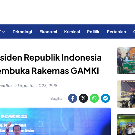
T
Teknologi
Ekonomi
Kriminal
Politik
Pertanian
esiden Republik Indonesia
embuka Rakernas GAMKI
saribu
-
21 Agustus 2023, 19:18
Bagikan: