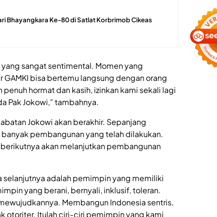
ari Bhayangkara Ke-80 di Satlat Korbrimob Cikeas
n yang sangat sentimental. Momen yang
r GAMKI bisa bertemu langsung dengan orang
n penuh hormat dan kasih, izinkan kami sekali lagi
a Pak Jokowi,” tambahnya.
 jabatan Jokowi akan berakhir. Sepanjang
h banyak pembangunan yang telah dilakukan.
n berikutnya akan melanjutkan pembangunan
a selanjutnya adalah pemimpin yang memiliki
impin yang berani, bernyali, inklusif, toleran.
ni mewujudkannya. Membangun Indonesia sentris,
k otoriter. Itulah ciri-ciri pemimpin yang kami