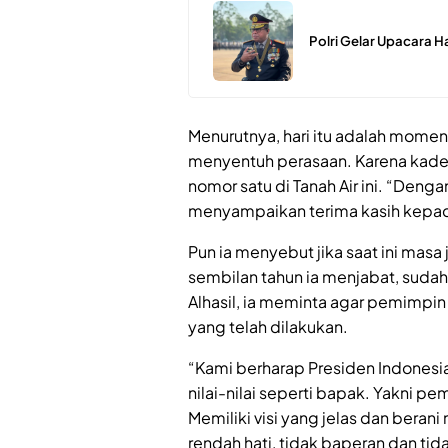
Polri Gelar Upacara H
Menurutnya, hari itu adalah mome
menyentuh perasaan. Karena kade
nomor satu di Tanah Air ini. “Denga
menyampaikan terima kasih kepad
Pun ia menyebut jika saat ini masa
sembilan tahun ia menjabat, suda
Alhasil, ia meminta agar pemimpi
yang telah dilakukan.
“Kami berharap Presiden Indonesi
nilai-nilai seperti bapak. Yakni pem
Memiliki visi yang jelas dan bera
rendah hati, tidak baperan dan tida