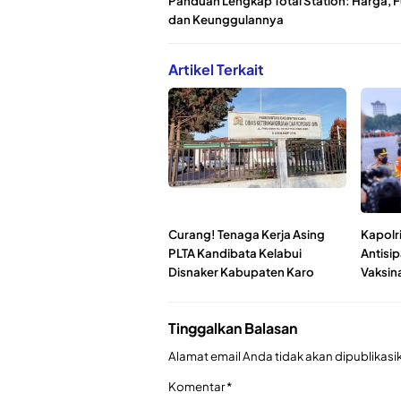
Panduan Lengkap Total Station: Harga, F
dan Keunggulannya
Artikel Terkait
Curang! Tenaga Kerja Asing
Kapolri
PLTA Kandibata Kelabui
Antisi
Disnaker Kabupaten Karo
Vaksin
Tinggalkan Balasan
Alamat email Anda tidak akan dipublikasi
Komentar
*