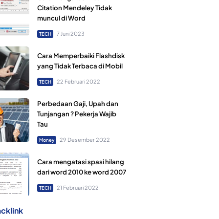
Citation Mendeley Tidak
muncul di Word
7 Juni 2023
TECH
Cara Memperbaiki Flashdisk
yang Tidak Terbaca di Mobil
22 Februari 2022
TECH
Perbedaan Gaji, Upah dan
Tunjangan ? Pekerja Wajib
Tau
29 Desember 2022
Money
Cara mengatasi spasi hilang
dari word 2010 ke word 2007
21 Februari 2022
TECH
cklink