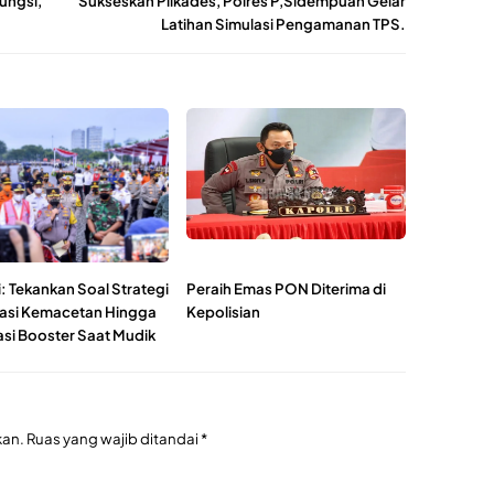
ungsi,
Sukseskan Pilkades, Polres P,Sidempuan Gelar
Latihan Simulasi Pengamanan TPS.
: Tekankan Soal Strategi
Peraih Emas PON Diterima di
pasi Kemacetan Hingga
Kepolisian
asi Booster Saat Mudik
kan.
Ruas yang wajib ditandai
*