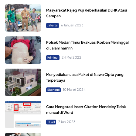
Masyarakat Rajeg Puji Keberhasilan DLHK Atasi
Sampah
6 Januari 2023
Jakarta
Polsek Medan Timur Evakuasi Korban Meninggal
di JalanThamrin
24 Mei 2022
Kriminal
Menyediakan Jasa Maket di Nawa Cipta yang
Terpercaya
10 Maret 2024
Ekonomi
Cara Mengatasi Insert Citation Mendeley Tidak
muncul di Word
7 Juni 2023
TECH