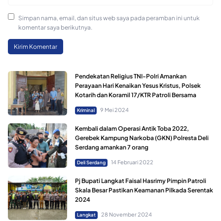
Simpan nama, email, dan situs web saya pada peramban ini untuk
komentar saya berikutnya.
Pendekatan Religius TNI-Polri Amankan
Perayaan Hari Kenaikan Yesus Kristus, Polsek
Kotarih dan Koramil 17/KTR Patroli Bersama
9 Mei 2024
Kriminal
Kembali dalam Operasi Antik Toba 2022,
Gerebek Kampung Narkoba (GKN) Polresta Deli
Serdang amankan 7 orang
14 Februari 2022
Deli Serdang
Pj Bupati Langkat Faisal Hasrimy Pimpin Patroli
Skala Besar Pastikan Keamanan Pilkada Serentak
2024
28 November 2024
Langkat