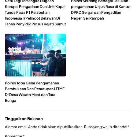
Satu Lagi Tersangka Dugaan
Polres Serdang Bedagai Lakukan
Korupsi Pengadaan Dua Unit Kapal
pengamanan Unjuk Rasa di Kantor
Tunda Pada PT Pelabuhan
DPRD Sergai dan Pengadilan
Indonesia I (Pelindo) Belawan Di
Negeri Sei Rampah
Tahan Penyidik Pidsus Kejati Sumut
Polres Toba Gelar Pengamanan
Pembukaan Dan Penutupan LTTMF
Di Desa Wisata Meat dan Tara
Bunga
Tinggalkan Balasan
Alamat email Anda tidak akan dipublikasikan.
Ruas yang wajib ditandai
*
Komentar
*