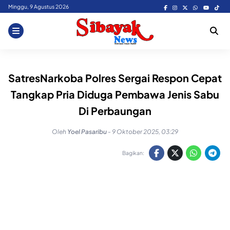
Skip
Minggu, 9 Agustus 2026
to
content
SatresNarkoba Polres Sergai Respon Cepat
Tangkap Pria Diduga Pembawa Jenis Sabu
Di Perbaungan
Oleh
Yoel Pasaribu
-
9 Oktober 2025, 03:29
Bagikan: