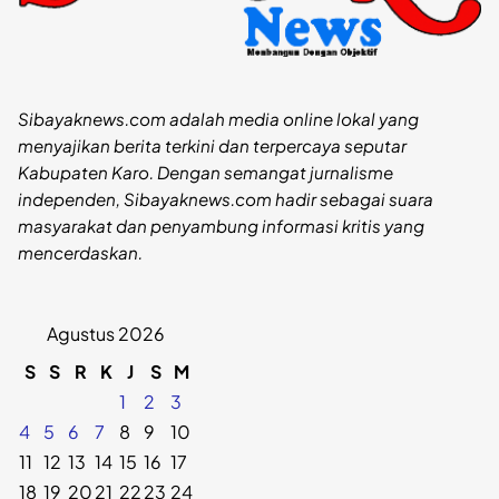
Sibayaknews.com adalah media online lokal yang
menyajikan berita terkini dan terpercaya seputar
Kabupaten Karo. Dengan semangat jurnalisme
independen, Sibayaknews.com hadir sebagai suara
masyarakat dan penyambung informasi kritis yang
mencerdaskan.
Agustus 2026
S
S
R
K
J
S
M
1
2
3
4
5
6
7
8
9
10
11
12
13
14
15
16
17
18
19
20
21
22
23
24