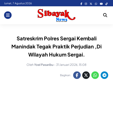
Skip
Jumat, 7 Agustus 2026
to
content
Satreskrim Polres Sergai Kembali
Manindak Tegak Praktik Perjudian ,Di
Wilayah Hukum Sergai.
Oleh
Yoel Pasaribu
-
31 Januari 2026, 15:08
Bagikan: