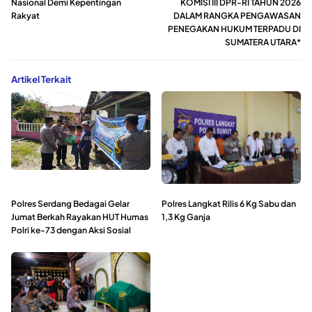
Nasional Demi Kepentingan
KOMISI III DPR-RI TAHUN 2026
Rakyat
DALAM RANGKA PENGAWASAN
PENEGAKAN HUKUM TERPADU DI
SUMATERA UTARA*
Artikel Terkait
Polres Serdang Bedagai Gelar
Polres Langkat Rilis 6 Kg Sabu dan
Jumat Berkah Rayakan HUT Humas
1,3 Kg Ganja
Polri ke-73 dengan Aksi Sosial