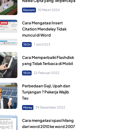
Nawa Cipta yang Terpercaya
10 Maret 2024
Ekonomi
Cara Mengatasi Insert
Citation Mendeley Tidak
muncul di Word
7 Juni 2023
TECH
Cara Memperbaiki Flashdisk
yang Tidak Terbaca di Mobil
22 Februari 2022
TECH
Perbedaan Gaji, Upah dan
Tunjangan ? Pekerja Wajib
Tau
29 Desember 2022
Money
Cara mengatasi spasi hilang
dari word 2010 ke word 2007