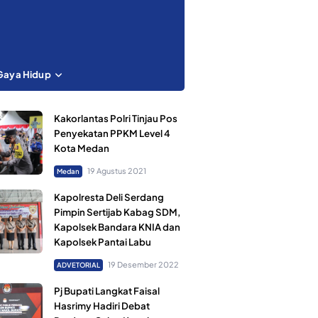
Gaya Hidup
Kakorlantas Polri Tinjau Pos
Penyekatan PPKM Level 4
Kota Medan
19 Agustus 2021
Medan
Kapolresta Deli Serdang
Pimpin Sertijab Kabag SDM,
Kapolsek Bandara KNIA dan
Kapolsek Pantai Labu
19 Desember 2022
ADVETORIAL
Pj Bupati Langkat Faisal
Hasrimy Hadiri Debat