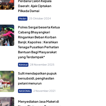
Perdana Calon Kepala
Daerah: Ajak Ciptakan
Pilkada Damai
25 Oktober 2024
Medan
Polres Sergai beserta Ketua
Cabang Bhayangkari
Ringankan Beban Korban
Banjir, Kapolres : Kerahkan
Tenaga Pusatkan Perhatian
Bantuan Bagi Masyarakat
yang Terdampak*
28 November 2025
Kriminal
Sulit mendapatkan pupuk
bersubsidi, penghasilan
petani menurun
2 November 2021
NASIONAL
Menyediakan Jasa Maket di