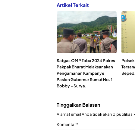
Artikel Terkait
Satgas OMP Toba 2024 Polres
Polsek
Pakpak Bharat Melaksanakan
Tersan
Pengamanan Kampanye
Sepeda
Paslon Gubernur Sumut No. 1
Bobby – Surya.
Tinggalkan Balasan
Alamat email Anda tidak akan dipublikasi
Komentar
*