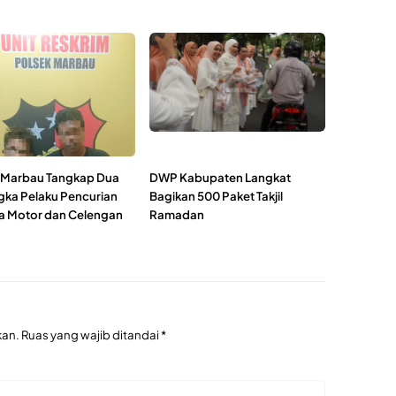
 Marbau Tangkap Dua
DWP Kabupaten Langkat
gka Pelaku Pencurian
Bagikan 500 Paket Takjil
 Motor dan Celengan
Ramadan
kan.
Ruas yang wajib ditandai
*