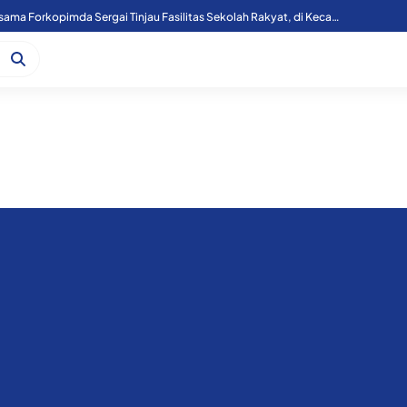
Kapoolres Sergai Bersama Forkopimda Sergai Tinjau Fasilitas Sekolah Rakyat, di Kecamatan Firdaus.