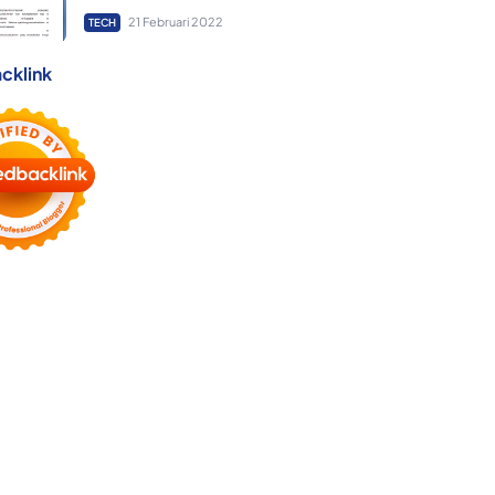
21 Februari 2022
TECH
cklink