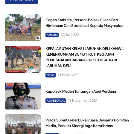
Cegah Karhutla, Personil Polsek Silaen Beri
Himbauan Dan Sosialisasi Kepada Masyarakat
30 Juli 2022
Kriminal
KEPALA RUTAN KELAS I LABUHAN DELI KANWIL
KEMENKUMHAM SUMUT IKUTI KEGIATAN
PEMUSNAHAN BARANG BUKTI DI CABJARI
LABUHAN DELI
7 Maret 2022
News
Kapolsek Medan Tuntungan Apel Perdana
15 November 2021
ADVETORIAL
Polda Sumut Gelar Buka Puasa Bersama Polri dan
Media, Perkuat Sinergi Jaga Kamtibmas