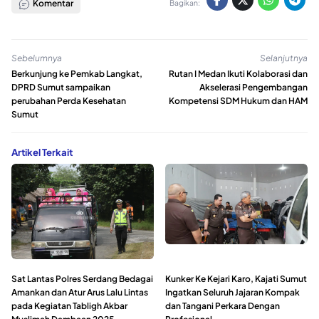
Komentar
Bagikan:
Sebelumnya
Selanjutnya
Berkunjung ke Pemkab Langkat,
Rutan I Medan Ikuti Kolaborasi dan
DPRD Sumut sampaikan
Akselerasi Pengembangan
perubahan Perda Kesehatan
Kompetensi SDM Hukum dan HAM
Sumut
Artikel Terkait
Sat Lantas Polres Serdang Bedagai
Kunker Ke Kejari Karo, Kajati Sumut
Amankan dan Atur Arus Lalu Lintas
Ingatkan Seluruh Jajaran Kompak
pada Kegiatan Tabligh Akbar
dan Tangani Perkara Dengan