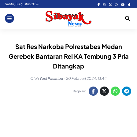
Skip
Sabtu, 8 Agustus 2026
to
content
Sat Res Narkoba Polrestabes Medan
Gerebek Bantaran Rel KA Tembung 3 Pria
Ditangkap
Oleh
Yoel Pasaribu
-
20 Februari 2024, 13:44
Bagikan: