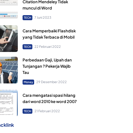
Citation Mendeley Tidak
muncul di Word
7 Juni 2023
TECH
Cara Memperbaiki Flashdisk
yang Tidak Terbaca di Mobil
22 Februari 2022
TECH
Perbedaan Gaji, Upah dan
Tunjangan ? Pekerja Wajib
Tau
29 Desember 2022
Money
Cara mengatasi spasi hilang
dari word 2010 ke word 2007
21 Februari 2022
TECH
cklink