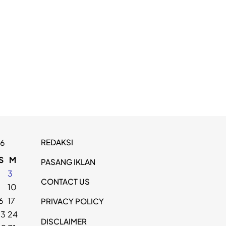
REDAKSI
26
S
M
PASANG IKLAN
2
3
CONTACT US
9
10
6
17
PRIVACY POLICY
23
24
DISCLAIMER