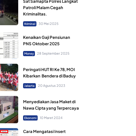
Sat Samapta Polres Langkat
Patroli Malam Cegah
Kriminalitas.
30 Mei 2025
Kriminal
Kenaikan Gaji Pensiunan
PNS Oktober 2025
28 September 2025
Money
Peringati HUT RI Ke 78, MOI
Kibarkan Bendera di Baduy
20 Agustus 2023
Jakarta
Menyediakan Jasa Maket di
Nawa Cipta yang Terpercaya
10 Maret 2024
Ekonomi
Cara Mengatasi Insert