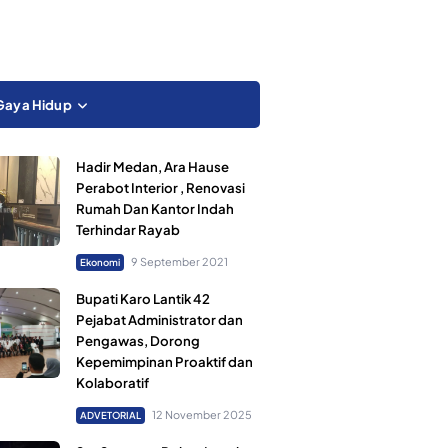
Gaya Hidup
Hadir Medan, Ara Hause
Perabot Interior , Renovasi
Rumah Dan Kantor Indah
Terhindar Rayab
9 September 2021
Ekonomi
Bupati Karo Lantik 42
Pejabat Administrator dan
Pengawas, Dorong
Kepemimpinan Proaktif dan
Kolaboratif
12 November 2025
ADVETORIAL