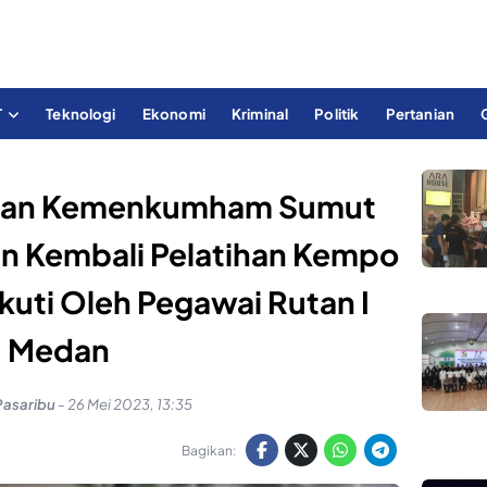
T
Teknologi
Ekonomi
Kriminal
Politik
Pertanian
edan Kemenkumham Sumut
an Kembali Pelatihan Kempo
kuti Oleh Pegawai Rutan I
Medan
Pasaribu
-
26 Mei 2023, 13:35
Bagikan: