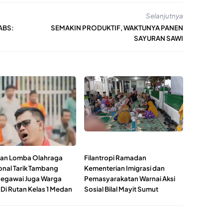
Selanjutnya
ABS:
SEMAKIN PRODUKTIF, WAKTUNYA PANEN
SAYURAN SAWI
an Lomba Olahraga
Filantropi Ramadan
ional Tarik Tambang
Kementerian Imigrasi dan
Pegawai Juga Warga
Pemasyarakatan Warnai Aksi
 Di Rutan Kelas 1 Medan
Sosial Bilal Mayit Sumut