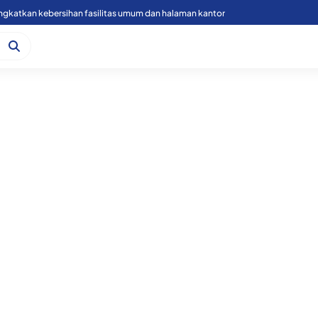
Rutan Labuhan deli gelar cek kesehatan gratis dan donor darah