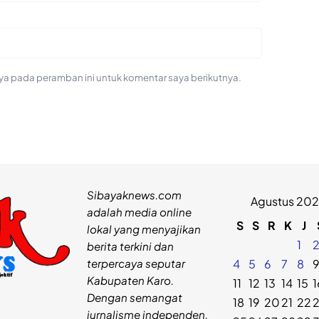
ya pada peramban ini untuk komentar saya berikutnya.
Sibayaknews.com
Agustus 20
adalah media online
S
S
R
K
J
lokal yang menyajikan
1
berita terkini dan
terpercaya seputar
4
5
6
7
8
Kabupaten Karo.
11
12
13
14
15
1
Dengan semangat
18
19
20
21
22
jurnalisme independen,