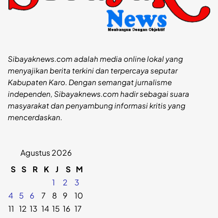
Sibayaknews.com adalah media online lokal yang
menyajikan berita terkini dan terpercaya seputar
Kabupaten Karo. Dengan semangat jurnalisme
independen, Sibayaknews.com hadir sebagai suara
masyarakat dan penyambung informasi kritis yang
mencerdaskan.
Agustus 2026
S
S
R
K
J
S
M
1
2
3
4
5
6
7
8
9
10
11
12
13
14
15
16
17