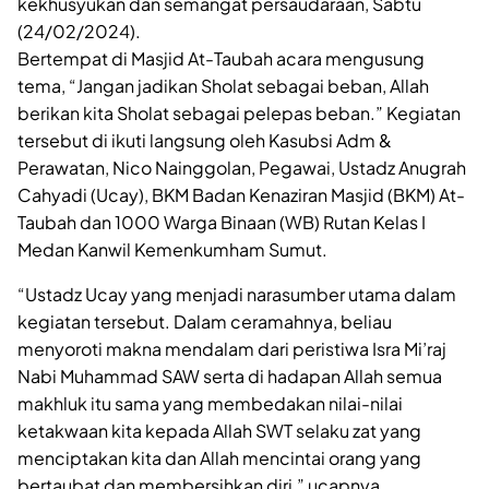
kekhusyukan dan semangat persaudaraan, Sabtu
(24/02/2024).
Bertempat di Masjid At-Taubah acara mengusung
tema, “Jangan jadikan Sholat sebagai beban, Allah
berikan kita Sholat sebagai pelepas beban.” Kegiatan
tersebut di ikuti langsung oleh Kasubsi Adm &
Perawatan, Nico Nainggolan, Pegawai, Ustadz Anugrah
Cahyadi (Ucay), BKM Badan Kenaziran Masjid (BKM) At-
Taubah dan 1000 Warga Binaan (WB) Rutan Kelas I
Medan Kanwil Kemenkumham Sumut.
“Ustadz Ucay yang menjadi narasumber utama dalam
kegiatan tersebut. Dalam ceramahnya, beliau
menyoroti makna mendalam dari peristiwa Isra Mi’raj
Nabi Muhammad SAW serta di hadapan Allah semua
makhluk itu sama yang membedakan nilai-nilai
ketakwaan kita kepada Allah SWT selaku zat yang
menciptakan kita dan Allah mencintai orang yang
bertaubat dan membersihkan diri,” ucapnya.