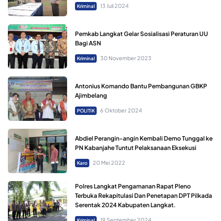
13 Juli 2024
Kriminal
Pemkab Langkat Gelar Sosialisasi Peraturan UU
Bagi ASN
30 November 2023
Kriminal
Antonius Komando Bantu Pembangunan GBKP
Ajimbelang
6 Oktober 2024
POLITIK
Abdiel Perangin-angin Kembali Demo Tunggal ke
PN Kabanjahe Tuntut Pelaksanaan Eksekusi
20 Mei 2022
Karo
Polres Langkat Pengamanan Rapat Pleno
Terbuka Rekapitulasi Dan Penetapan DPT Pilkada
Serentak 2024 Kabupaten Langkat.
19 September 2024
Kriminal