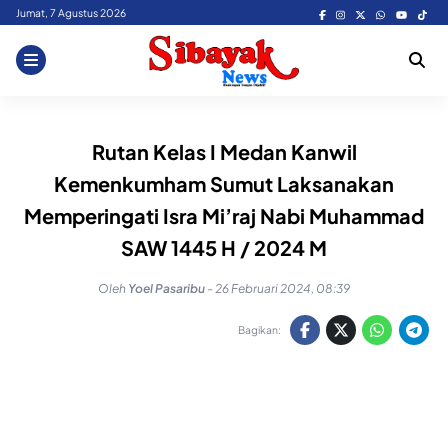
Skip
Jumat, 7 Agustus 2026
to
content
Rutan Kelas I Medan Kanwil
Kemenkumham Sumut Laksanakan
Memperingati Isra Mi’raj Nabi Muhammad
SAW 1445 H / 2024 M
Oleh
Yoel Pasaribu
-
26 Februari 2024, 08:39
Bagikan: