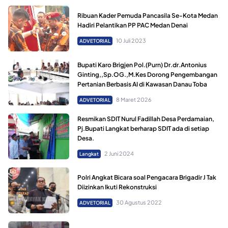
Ribuan Kader Pemuda Pancasila Se-Kota Medan
Hadiri Pelantikan PP PAC Medan Denai
10 Juli 2023
ADVETORIAL
Bupati Karo Brigjen Pol.(Purn) Dr.dr.Antonius
Ginting,,Sp.OG.,M.Kes Dorong Pengembangan
Pertanian Berbasis AI di Kawasan Danau Toba
8 Maret 2026
ADVETORIAL
Resmikan SDIT Nurul Fadillah Desa Perdamaian,
Pj.Bupati Langkat berharap SDIT ada di setiap
Desa.
2 Juni 2024
Langkat
Polri Angkat Bicara soal Pengacara Brigadir J Tak
Diizinkan Ikuti Rekonstruksi
30 Agustus 2022
ADVETORIAL