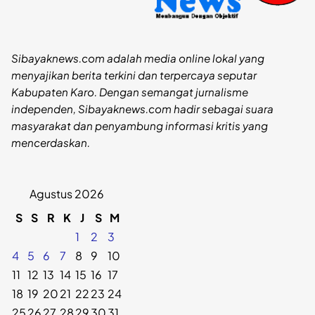
Sibayaknews.com adalah media online lokal yang
menyajikan berita terkini dan terpercaya seputar
Kabupaten Karo. Dengan semangat jurnalisme
independen, Sibayaknews.com hadir sebagai suara
masyarakat dan penyambung informasi kritis yang
mencerdaskan.
Agustus 2026
S
S
R
K
J
S
M
1
2
3
4
5
6
7
8
9
10
11
12
13
14
15
16
17
18
19
20
21
22
23
24
25
26
27
28
29
30
31