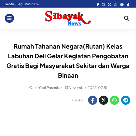
Skip
Sabtu, 8 Agustus 2026
to
content
Rumah Tahanan Negara(Rutan) Kelas
Labuhan Deli Gelar Kegiatan Pengobatan
Gratis Bagi Masyarakat Sekitar dan Warga
Binaan
Oleh
Yoel Pasaribu
-
13 November 2025, 07:51
Bagikan: