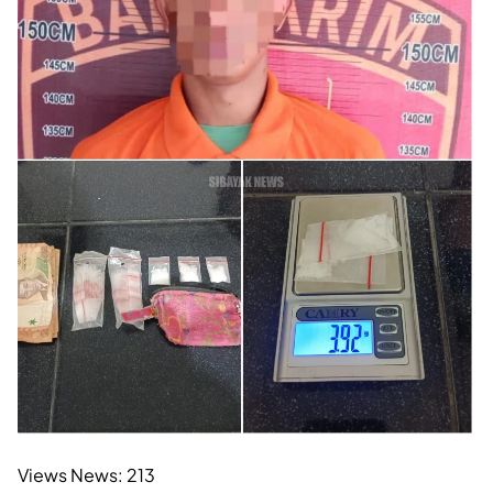
Views News:
213