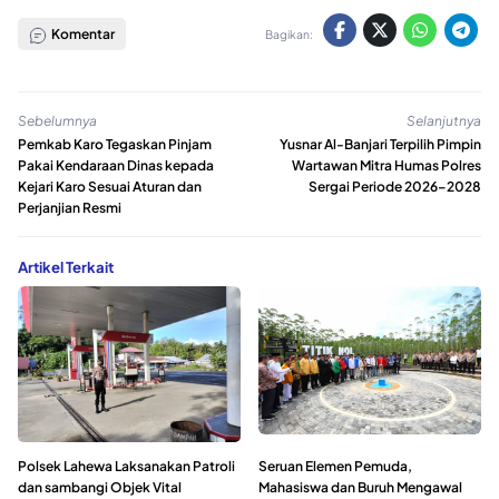
Komentar
Bagikan:
Sebelumnya
Selanjutnya
Pemkab Karo Tegaskan Pinjam
Yusnar Al-Banjari Terpilih Pimpin
Pakai Kendaraan Dinas kepada
Wartawan Mitra Humas Polres
Kejari Karo Sesuai Aturan dan
Sergai Periode 2026–2028
Perjanjian Resmi
Artikel Terkait
Polsek Lahewa Laksanakan Patroli
Seruan Elemen Pemuda,
dan sambangi Objek Vital
Mahasiswa dan Buruh Mengawal