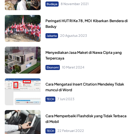
8 November 2021
Budaya
Peringati HUT RI Ke 78, MOI Kibarkan Bendera di
Baduy
20 Agustus 2023
Jakarta
Menyediakan Jasa Maket di Nawa Cipta yang
Terpercaya
10 Maret 2024
Ekonomi
Cara Mengatasi Insert Citation Mendeley Tidak
muncul di Word
7 Juni 2023
TECH
Cara Memperbaiki Flashdisk yang Tidak Terbaca
di Mobil
22 Februari 2022
TECH