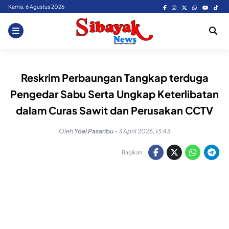
Skip
Kamis, 6 Agustus 2026
to
content
Reskrim Perbaungan Tangkap terduga
Pengedar Sabu Serta Ungkap Keterlibatan
dalam Curas Sawit dan Perusakan CCTV
Oleh
Yoel Pasaribu
-
3 April 2026, 13:43
Bagikan: