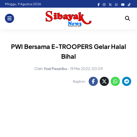
Skip
Minggu, 9 Agustus 2026
to
content
PWI Bersama E-TROOPERS Gelar Halal
Bihal
Oleh
Yoel Pasaribu
-
19 Mei 2022, 00:09
Bagikan: