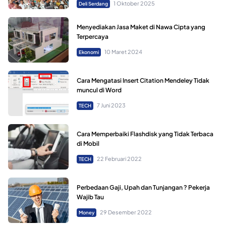
1 Oktober 2025
Deli Serdang
Menyediakan Jasa Maket di Nawa Cipta yang
Terpercaya
10 Maret 2024
Ekonomi
Cara Mengatasi Insert Citation Mendeley Tidak
muncul di Word
7 Juni 2023
TECH
Cara Memperbaiki Flashdisk yang Tidak Terbaca
di Mobil
22 Februari 2022
TECH
Perbedaan Gaji, Upah dan Tunjangan ? Pekerja
Wajib Tau
29 Desember 2022
Money