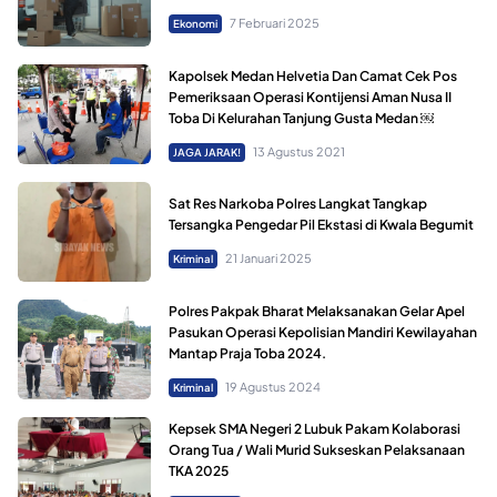
7 Februari 2025
Ekonomi
Kapolsek Medan Helvetia Dan Camat Cek Pos
Pemeriksaan Operasi Kontijensi Aman Nusa II
Toba Di Kelurahan Tanjung Gusta Medan ￼
13 Agustus 2021
JAGA JARAK!
Sat Res Narkoba Polres Langkat Tangkap
Tersangka Pengedar Pil Ekstasi di Kwala Begumit
21 Januari 2025
Kriminal
Polres Pakpak Bharat Melaksanakan Gelar Apel
Pasukan Operasi Kepolisian Mandiri Kewilayahan
Mantap Praja Toba 2024.
19 Agustus 2024
Kriminal
Kepsek SMA Negeri 2 Lubuk Pakam Kolaborasi
Orang Tua / Wali Murid Sukseskan Pelaksanaan
TKA 2025