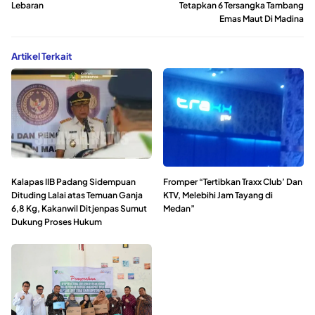
Lebaran
Tetapkan 6 Tersangka Tambang
Emas Maut Di Madina
Artikel Terkait
Kalapas IIB Padang Sidempuan
Fromper “Tertibkan Traxx Club’ Dan
Dituding Lalai atas Temuan Ganja
KTV, Melebihi Jam Tayang di
6,8 Kg, Kakanwil Ditjenpas Sumut
Medan”
Dukung Proses Hukum