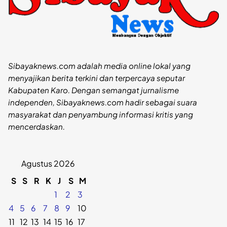
Sibayaknews.com adalah media online lokal yang
menyajikan berita terkini dan terpercaya seputar
Kabupaten Karo. Dengan semangat jurnalisme
independen, Sibayaknews.com hadir sebagai suara
masyarakat dan penyambung informasi kritis yang
mencerdaskan.
Agustus 2026
S
S
R
K
J
S
M
1
2
3
4
5
6
7
8
9
10
11
12
13
14
15
16
17