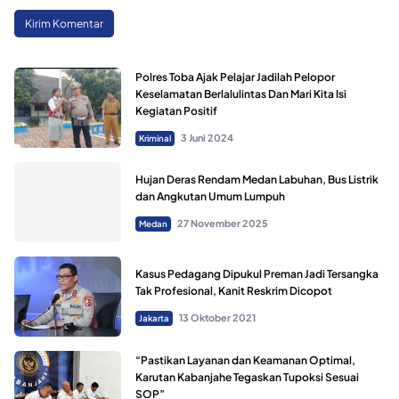
Polres Toba Ajak Pelajar Jadilah Pelopor
Keselamatan Berlalulintas Dan Mari Kita Isi
Kegiatan Positif
3 Juni 2024
Kriminal
Hujan Deras Rendam Medan Labuhan, Bus Listrik
dan Angkutan Umum Lumpuh
27 November 2025
Medan
Kasus Pedagang Dipukul Preman Jadi Tersangka
Tak Profesional, Kanit Reskrim Dicopot
13 Oktober 2021
Jakarta
“Pastikan Layanan dan Keamanan Optimal,
Karutan Kabanjahe Tegaskan Tupoksi Sesuai
SOP”