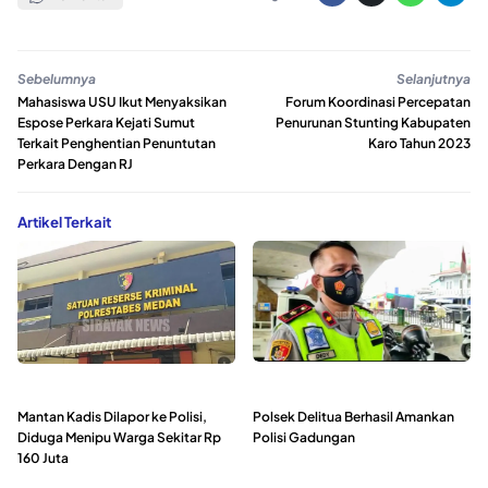
Sebelumnya
Selanjutnya
Mahasiswa USU Ikut Menyaksikan
Forum Koordinasi Percepatan
Espose Perkara Kejati Sumut
Penurunan Stunting Kabupaten
Terkait Penghentian Penuntutan
Karo Tahun 2023
Perkara Dengan RJ
Artikel Terkait
Mantan Kadis Dilapor ke Polisi,
Polsek Delitua Berhasil Amankan
Diduga Menipu Warga Sekitar Rp
Polisi Gadungan
160 Juta