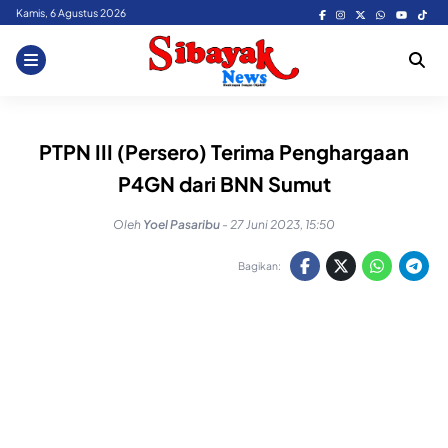
Skip
Kamis, 6 Agustus 2026
to
content
PTPN III (Persero) Terima Penghargaan
P4GN dari BNN Sumut
Oleh
Yoel Pasaribu
-
27 Juni 2023, 15:50
Bagikan: