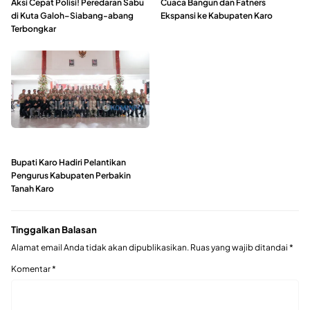
Aksi Cepat Polisi! Peredaran Sabu
Cuaca Bangun dan Fatners
di Kuta Galoh–Siabang-abang
Ekspansi ke Kabupaten Karo
Terbongkar
Bupati Karo Hadiri Pelantikan
Pengurus Kabupaten Perbakin
Tanah Karo
Tinggalkan Balasan
Alamat email Anda tidak akan dipublikasikan.
Ruas yang wajib ditandai
*
Komentar
*