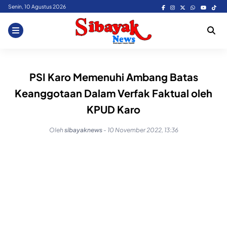
Skip
Senin, 10 Agustus 2026
to
content
PSI Karo Memenuhi Ambang Batas
Keanggotaan Dalam Verfak Faktual oleh
KPUD Karo
Oleh
sibayaknews
-
10 November 2022, 13:36