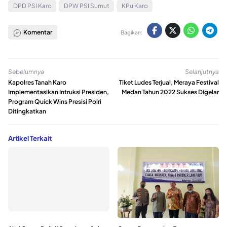
DPD PSI Karo
DPW PSI Sumut
KPu Karo
Komentar
Bagikan:
Sebelumnya
Selanjutnya
Kapolres Tanah Karo
Tiket Ludes Terjual, Meraya Festival
Implementasikan Intruksi Presiden,
Medan Tahun 2022 Sukses Digelar
Program Quick Wins Presisi Polri
Ditingkatkan
Artikel Terkait