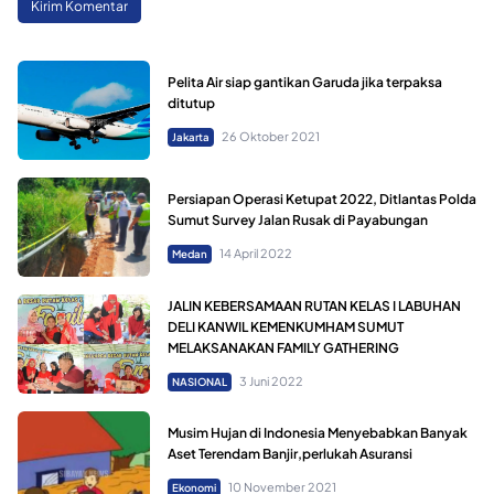
Pelita Air siap gantikan Garuda jika terpaksa
ditutup
26 Oktober 2021
Jakarta
Persiapan Operasi Ketupat 2022, Ditlantas Polda
Sumut Survey Jalan Rusak di Payabungan
14 April 2022
Medan
JALIN KEBERSAMAAN RUTAN KELAS I LABUHAN
DELI KANWIL KEMENKUMHAM SUMUT
MELAKSANAKAN FAMILY GATHERING
3 Juni 2022
NASIONAL
Musim Hujan di Indonesia Menyebabkan Banyak
Aset Terendam Banjir,perlukah Asuransi
10 November 2021
Ekonomi