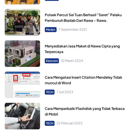
Polsek Percut Sei Tuan Berhasil “Seret” Pelaku
Pembunuh Biadab Dari Rawa – Rawa.
7 September 2021
Medan
Menyediakan Jasa Maket di Nawa Cipta yang
Terpercaya
10 Maret 2024
Ekonomi
Cara Mengatasi Insert Citation Mendeley Tidak
muncul di Word
7 Juni 2023
TECH
Cara Memperbaiki Flashdisk yang Tidak Terbaca
di Mobil
22 Februari 2022
TECH