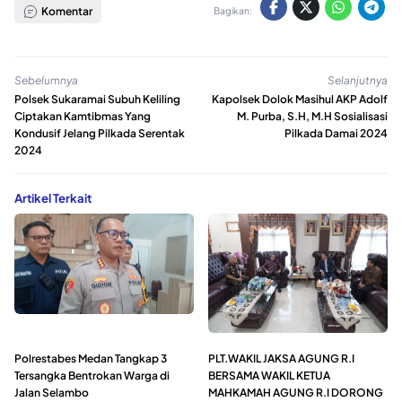
Komentar
Bagikan:
Sebelumnya
Selanjutnya
Polsek Sukaramai Subuh Keliling
Kapolsek Dolok Masihul AKP Adolf
Ciptakan Kamtibmas Yang
M. Purba, S.H, M.H Sosialisasi
Kondusif Jelang Pilkada Serentak
Pilkada Damai 2024
2024
Artikel Terkait
Polrestabes Medan Tangkap 3
PLT.WAKIL JAKSA AGUNG R.I
Tersangka Bentrokan Warga di
BERSAMA WAKIL KETUA
Jalan Selambo
MAHKAMAH AGUNG R.I DORONG