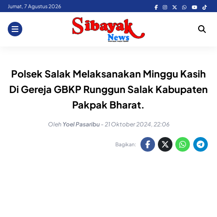
Skip
Jumat, 7 Agustus 2026
to
content
Polsek Salak Melaksanakan Minggu Kasih
Di Gereja GBKP Runggun Salak Kabupaten
Pakpak Bharat.
Oleh
Yoel Pasaribu
-
21 Oktober 2024, 22:06
Bagikan: