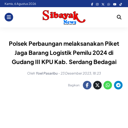
Skip
Kamis, 6 Agustus 2026
to
content
Polsek Perbaungan melaksanakan Piket
Jaga Barang Logistik Pemilu 2024 di
Gudang III KPU Kab. Serdang Bedagai
Oleh
Yoel Pasaribu
-
23 Desember 2023, 18:23
Bagikan: