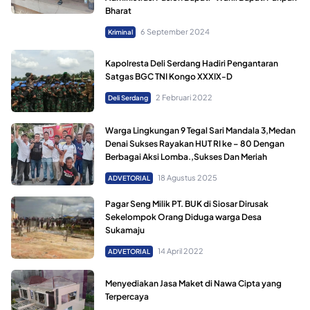
Bharat
6 September 2024
Kriminal
Kapolresta Deli Serdang Hadiri Pengantaran
Satgas BGC TNI Kongo XXXIX-D
2 Februari 2022
Deli Serdang
Warga Lingkungan 9 Tegal Sari Mandala 3,Medan
Denai Sukses Rayakan HUT RI ke – 80 Dengan
Berbagai Aksi Lomba.,Sukses Dan Meriah
18 Agustus 2025
ADVETORIAL
Pagar Seng Milik PT. BUK di Siosar Dirusak
Sekelompok Orang Diduga warga Desa
Sukamaju
14 April 2022
ADVETORIAL
Menyediakan Jasa Maket di Nawa Cipta yang
Terpercaya