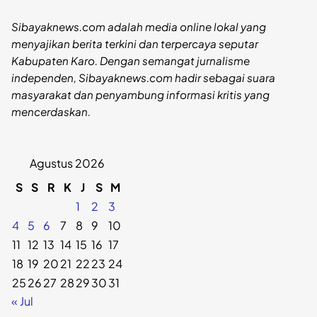
Sibayaknews.com adalah media online lokal yang
menyajikan berita terkini dan terpercaya seputar
Kabupaten Karo. Dengan semangat jurnalisme
independen, Sibayaknews.com hadir sebagai suara
masyarakat dan penyambung informasi kritis yang
mencerdaskan.
Agustus 2026
S
S
R
K
J
S
M
1
2
3
4
5
6
7
8
9
10
11
12
13
14
15
16
17
18
19
20
21
22
23
24
25
26
27
28
29
30
31
« Jul