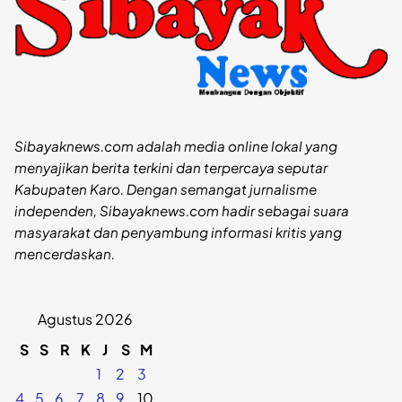
Sibayaknews.com adalah media online lokal yang
menyajikan berita terkini dan terpercaya seputar
Kabupaten Karo. Dengan semangat jurnalisme
independen, Sibayaknews.com hadir sebagai suara
masyarakat dan penyambung informasi kritis yang
mencerdaskan.
Agustus 2026
S
S
R
K
J
S
M
1
2
3
4
5
6
7
8
9
10