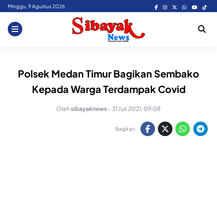
Skip
Minggu, 9 Agustus 2026
to
content
Polsek Medan Timur Bagikan Sembako
Kepada Warga Terdampak Covid
Oleh
sibayaknews
-
31 Juli 2021, 09:08
Bagikan: