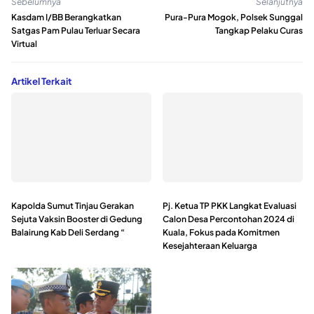
Sebelumnya
Selanjutnya
Kasdam I/BB Berangkatkan
Pura-Pura Mogok, Polsek Sunggal
Satgas Pam Pulau Terluar Secara
Tangkap Pelaku Curas
Virtual
Artikel Terkait
Kapolda Sumut Tinjau Gerakan
Pj. Ketua TP PKK Langkat Evaluasi
Sejuta Vaksin Booster di Gedung
Calon Desa Percontohan 2024 di
Balairung Kab Deli Serdang “
Kuala, Fokus pada Komitmen
Kesejahteraan Keluarga