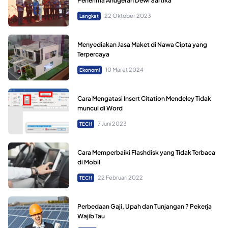
Penerima Anugerah Dewi Sartika
22 Oktober 2023
Langkat
Menyediakan Jasa Maket di Nawa Cipta yang
Terpercaya
10 Maret 2024
Ekonomi
Cara Mengatasi Insert Citation Mendeley Tidak
muncul di Word
7 Juni 2023
TECH
Cara Memperbaiki Flashdisk yang Tidak Terbaca
di Mobil
22 Februari 2022
TECH
Perbedaan Gaji, Upah dan Tunjangan ? Pekerja
Wajib Tau