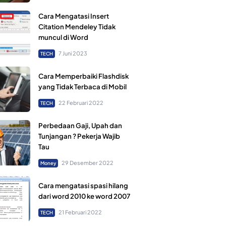
Cara Mengatasi Insert
Citation Mendeley Tidak
muncul di Word
7 Juni 2023
TECH
Cara Memperbaiki Flashdisk
yang Tidak Terbaca di Mobil
22 Februari 2022
TECH
Perbedaan Gaji, Upah dan
Tunjangan ? Pekerja Wajib
Tau
29 Desember 2022
Money
Cara mengatasi spasi hilang
dari word 2010 ke word 2007
21 Februari 2022
TECH