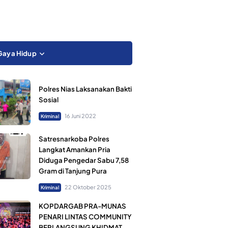
Gaya Hidup
Polres Nias Laksanakan Bakti
Sosial
16 Juni 2022
Kriminal
Satresnarkoba Polres
Langkat Amankan Pria
Diduga Pengedar Sabu 7,58
Gram di Tanjung Pura
22 Oktober 2025
Kriminal
KOPDARGAB PRA-MUNAS
PENARI LINTAS COMMUNITY
BERLANGSUNG KHIDMAT