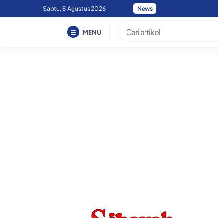
Skip
Sabtu, 8 Agustus 2026
News
Bupati Karo Dorong Lu
to
content
MENU