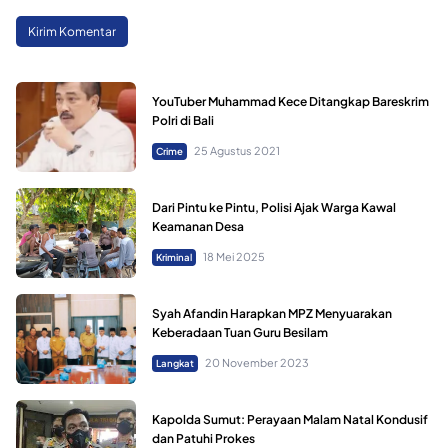
YouTuber Muhammad Kece Ditangkap Bareskrim
Polri di Bali
25 Agustus 2021
Crime
Dari Pintu ke Pintu, Polisi Ajak Warga Kawal
Keamanan Desa
18 Mei 2025
Kriminal
Syah Afandin Harapkan MPZ Menyuarakan
Keberadaan Tuan Guru Besilam
20 November 2023
Langkat
Kapolda Sumut: Perayaan Malam Natal Kondusif
dan Patuhi Prokes