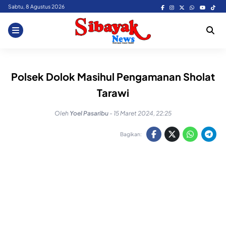
Skip
Sabtu, 8 Agustus 2026
to
content
Polsek Dolok Masihul Pengamanan Sholat
Tarawi
Oleh
Yoel Pasaribu
-
15 Maret 2024, 22:25
Bagikan: