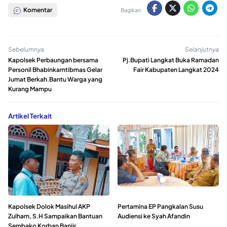
Komentar
Bagikan:
Sebelumnya
Selanjutnya
Kapolsek Perbaungan bersama
Pj.Bupati Langkat Buka Ramadan
Personil Bhabinkamtibmas Gelar
Fair Kabupaten Langkat 2024
Jumat Berkah.Bantu Warga yang
Kurang Mampu
Artikel Terkait
Kapolsek Dolok Masihul AKP
Pertamina EP Pangkalan Susu
Zulham, S.H Sampaikan Bantuan
Audiensi ke Syah Afandin
Sembako Korban Banjir