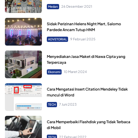
26 Desember 2021
Medan
Sidak Perizinan Helens Night Mart, Salomo
Pardede Ancam Tutup HNM
9 Februari 2025
ADVETORIAL
Menyediakan Jasa Maket di Nawa Cipta yang
Terpercaya
10 Maret 2024
Ekonomi
Cara Mengatasi Insert Citation Mendeley Tidak
muncul di Word
7 Juni 2023
TECH
Cara Memperbaiki Flashdisk yang Tidak Terbaca
di Mobil
22 Februari 2022
TECH