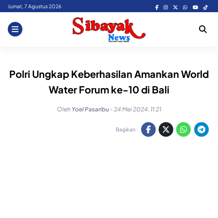
Skip
Jumat, 7 Agustus 2026
to
content
Polri Ungkap Keberhasilan Amankan World
Water Forum ke-10 di Bali
Oleh
Yoel Pasaribu
-
24 Mei 2024, 11:21
Bagikan: