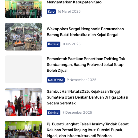
Mengantarkan Kabupaten Karo
16 Maret 2023
Karo
Wakapolres Sergai Menghadiri Pemusnahan
Barang Bukti Narkotika oleh Kejari Sergai
11 Juni 2025
Kriminal
Pemerintah Pastikan Penertiban Thrifting Tak
Sembarangan, Barang Preloved Lokal Tetap
Boleh Dijual
9 November 2025
NASIONAL
Sambut Hari Natal 2025, Kejaksaan Tinggi
Sumatera Utara Berikan Bantuan Di Tiga Lokasi
Secara Serentak
9 Desember 2025
Kriminal
Pj. Bupati Langkat Faisal Hasrimy Tindak Cepat
Keluhan Petani Tanjung Ibus: Subsidi Pupuk,
Irigasi, dan Infrastruktur Jadi Prioritas