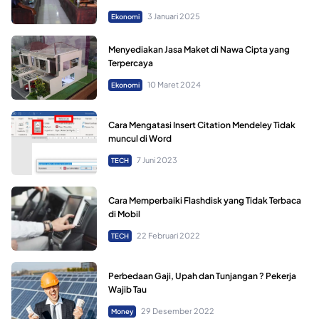
3 Januari 2025
Ekonomi
Menyediakan Jasa Maket di Nawa Cipta yang
Terpercaya
10 Maret 2024
Ekonomi
Cara Mengatasi Insert Citation Mendeley Tidak
muncul di Word
7 Juni 2023
TECH
Cara Memperbaiki Flashdisk yang Tidak Terbaca
di Mobil
22 Februari 2022
TECH
Perbedaan Gaji, Upah dan Tunjangan ? Pekerja
Wajib Tau
29 Desember 2022
Money