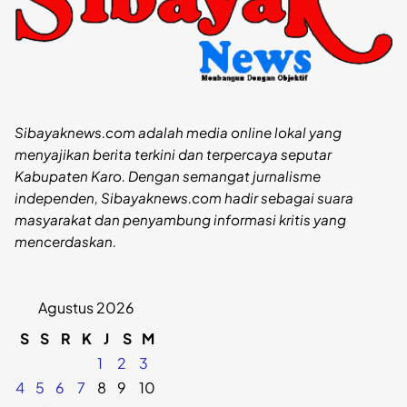
Sibayaknews.com adalah media online lokal yang
menyajikan berita terkini dan terpercaya seputar
Kabupaten Karo. Dengan semangat jurnalisme
independen, Sibayaknews.com hadir sebagai suara
masyarakat dan penyambung informasi kritis yang
mencerdaskan.
Agustus 2026
S
S
R
K
J
S
M
1
2
3
4
5
6
7
8
9
10