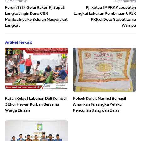
Sebelumnya
Selanjutnya
Forum TSJP Gelar Raker, Pj Bupati
Pj. Ketua TP PKK Kabupaten
Langkat Ingin Dana CSR
Langkat Lakukan Pembinaan UP2K
Manfaatnya ke Seluruh Masyarakat
– PKK di Desa Stabat Lama
Langkat
Wampu
Artikel Terkait
Rutan Kelas 1 Labuhan Deli Sembeli
Polsek Dolok Masihul Berhasil
3 Ekor Hewan Kurban Bersama
Amankan Tersangka Pelaku
Warga Binaan
Pencurian Uang dan Emas