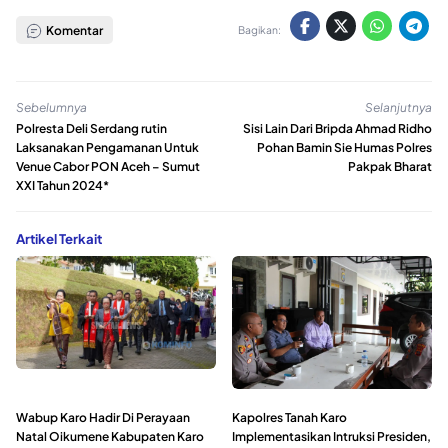
Komentar
Bagikan:
Sebelumnya
Selanjutnya
Polresta Deli Serdang rutin
Sisi Lain Dari Bripda Ahmad Ridho
Laksanakan Pengamanan Untuk
Pohan Bamin Sie Humas Polres
Venue Cabor PON Aceh – Sumut
Pakpak Bharat
XXI Tahun 2024*
Artikel Terkait
Wabup Karo Hadir Di Perayaan
Kapolres Tanah Karo
Natal Oikumene Kabupaten Karo
Implementasikan Intruksi Presiden,