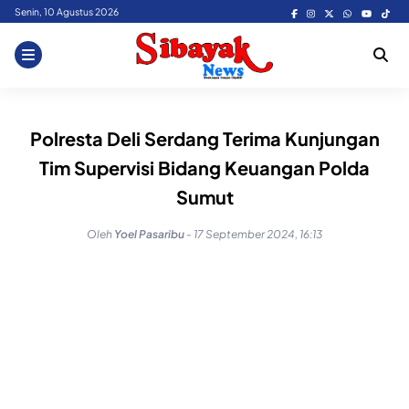
Skip
Senin, 10 Agustus 2026
to
content
Polresta Deli Serdang Terima Kunjungan
Tim Supervisi Bidang Keuangan Polda
Sumut
Oleh
Yoel Pasaribu
-
17 September 2024, 16:13