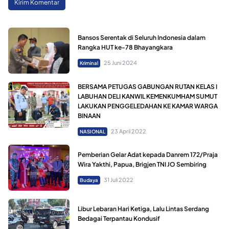
Bansos Serentak di Seluruh Indonesia dalam
Rangka HUT ke-78 Bhayangkara
25 Juni 2024
Kriminal
BERSAMA PETUGAS GABUNGAN RUTAN KELAS I
LABUHAN DELI KANWIL KEMENKUMHAM SUMUT
LAKUKAN PENGGELEDAHAN KE KAMAR WARGA
BINAAN
23 April 2022
NASIONAL
Pemberian Gelar Adat kepada Danrem 172/Praja
Wira Yakthi, Papua, Brigjen TNI JO Sembiring
31 Juli 2022
Budaya
Libur Lebaran Hari Ketiga, Lalu Lintas Serdang
Bedagai Terpantau Kondusif