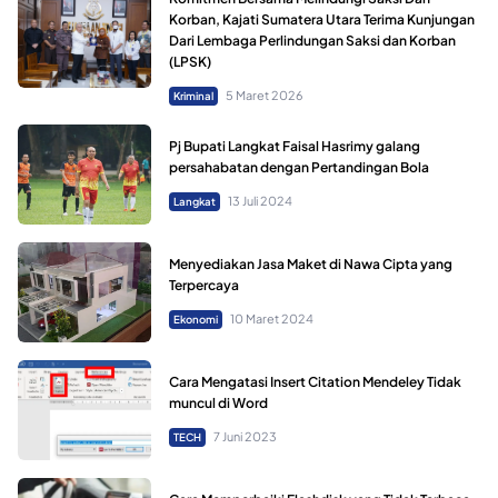
Korban, Kajati Sumatera Utara Terima Kunjungan
Dari Lembaga Perlindungan Saksi dan Korban
(LPSK)
5 Maret 2026
Kriminal
Pj Bupati Langkat Faisal Hasrimy galang
persahabatan dengan Pertandingan Bola
13 Juli 2024
Langkat
Menyediakan Jasa Maket di Nawa Cipta yang
Terpercaya
10 Maret 2024
Ekonomi
Cara Mengatasi Insert Citation Mendeley Tidak
muncul di Word
7 Juni 2023
TECH