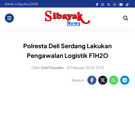
Skip
Kamis, 6 Agustus 2026
to
content
Polresta Deli Serdang Lakukan
Pengawalan Logistik F1H2O
Oleh
Yoel Pasaribu
-
15 Februari 2023, 12:01
Bagikan: