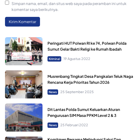
Simpan nama, email, dan situs web saya pada peramban ini untuk
komentar saya berikutnya.
Peringati HUT Polwan RI ke 74, Polwan Polda
Sumut Gelar Bakti Religi ke Rumah Ibadah
19 Agustus 2022
Kriminal
Musrenbang Tingkat Desa Pangkalan Teluk Naga
Rencana Kerja Prioritas Tahun 2026
25 September 2025
News
Dit Lantas Polda Sumut Keluarkan Aturan
Pengurusan SIM Masa PPKM Level 2 & 3
25 Februari 2022
News
Komitmen Bersama Melindungi Saksi Dan