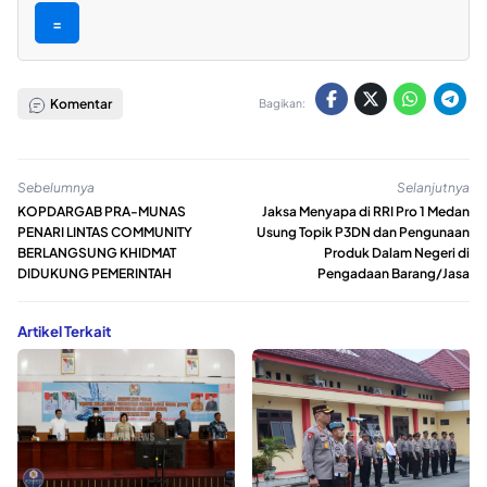
=
Komentar
Bagikan:
Sebelumnya
Selanjutnya
KOPDARGAB PRA-MUNAS
Jaksa Menyapa di RRI Pro 1 Medan
PENARI LINTAS COMMUNITY
Usung Topik P3DN dan Pengunaan
BERLANGSUNG KHIDMAT
Produk Dalam Negeri di
DIDUKUNG PEMERINTAH
Pengadaan Barang/Jasa
Artikel Terkait