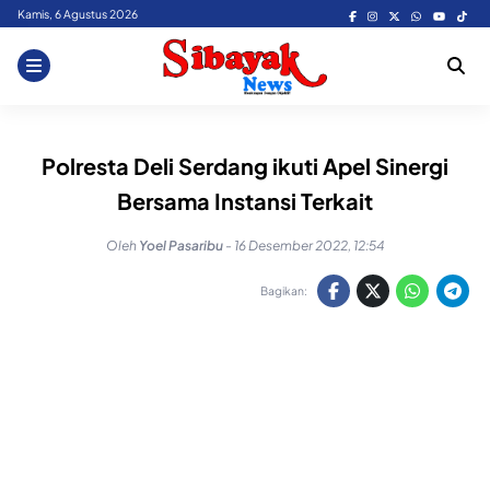
Skip
Kamis, 6 Agustus 2026
to
content
Polresta Deli Serdang ikuti Apel Sinergi
Bersama Instansi Terkait
Oleh
Yoel Pasaribu
-
16 Desember 2022, 12:54
Bagikan: