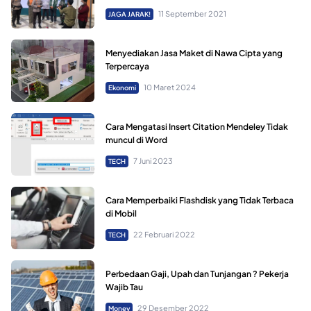
11 September 2021
JAGA JARAK!
Menyediakan Jasa Maket di Nawa Cipta yang
Terpercaya
10 Maret 2024
Ekonomi
Cara Mengatasi Insert Citation Mendeley Tidak
muncul di Word
7 Juni 2023
TECH
Cara Memperbaiki Flashdisk yang Tidak Terbaca
di Mobil
22 Februari 2022
TECH
Perbedaan Gaji, Upah dan Tunjangan ? Pekerja
Wajib Tau
29 Desember 2022
Money