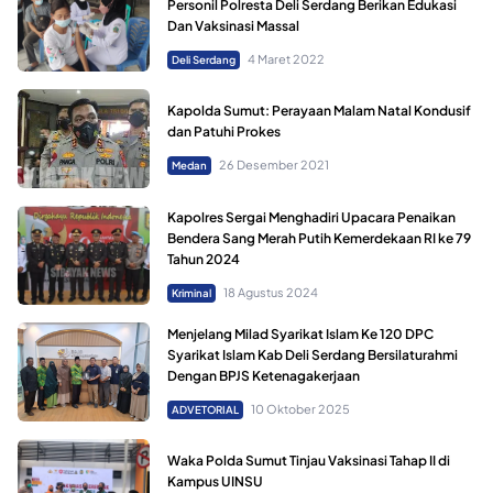
Personil Polresta Deli Serdang Berikan Edukasi
Dan Vaksinasi Massal
4 Maret 2022
Deli Serdang
Kapolda Sumut: Perayaan Malam Natal Kondusif
dan Patuhi Prokes
26 Desember 2021
Medan
Kapolres Sergai Menghadiri Upacara Penaikan
Bendera Sang Merah Putih Kemerdekaan RI ke 79
Tahun 2024
18 Agustus 2024
Kriminal
Menjelang Milad Syarikat Islam Ke 120 DPC
Syarikat Islam Kab Deli Serdang Bersilaturahmi
Dengan BPJS Ketenagakerjaan
10 Oktober 2025
ADVETORIAL
Waka Polda Sumut Tinjau Vaksinasi Tahap II di
Kampus UINSU