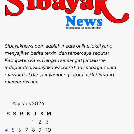
Sibayaknews.com adalah media online lokal yang
menyajikan berita terkini dan terpercaya seputar
Kabupaten Karo. Dengan semangat jurnalisme
independen, Sibayaknews.com hadir sebagai suara
masyarakat dan penyambung informasi kritis yang
mencerdaskan.
Agustus 2026
S
S
R
K
J
S
M
1
2
3
4
5
6
7
8
9
10