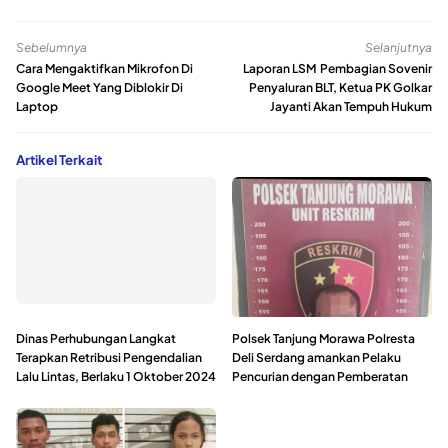
Sebelumnya
Selanjutnya
Cara Mengaktifkan Mikrofon Di
Laporan LSM Pembagian Sovenir
Google Meet Yang Diblokir Di
Penyaluran BLT, Ketua PK Golkar
Laptop
Jayanti Akan Tempuh Hukum
Artikel Terkait
Dinas Perhubungan Langkat
Polsek Tanjung Morawa Polresta
Terapkan Retribusi Pengendalian
Deli Serdang amankan Pelaku
Lalu Lintas, Berlaku 1 Oktober 2024
Pencurian dengan Pemberatan