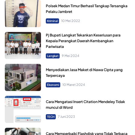
Polsek Medan Timur Berhasil Tangkap Tersangka
Pelaku Jambret
10 Mei 2022
Kriminal
Pj Bupati Langkat Tekankan Keseriusan para
Kepala Perangkat Daerah Kembangkan
Pariwisata
9 Mei 2024
Langkat
Menyediakan Jasa Maket di Nawa Cipta yang
Terpercaya
10 Maret 2024
Ekonomi
Cara Mengatasi Insert Citation Mendeley Tidak
muncul di Word
7 Juni 2023
TECH
Cara Memperbaiki Flashdisk yang Tidak Terbaca