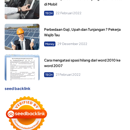
di Mobil
22 Februari 2022
TECH
Perbedaan Gaji, Upah dan Tunjangan ? Pekerja
Wajib Tau
29 Desember 2022
Money
Cara mengatasi spasi hilang dari word 2010 ke
word 2007
21 Februari 2022
TECH
seed backlink