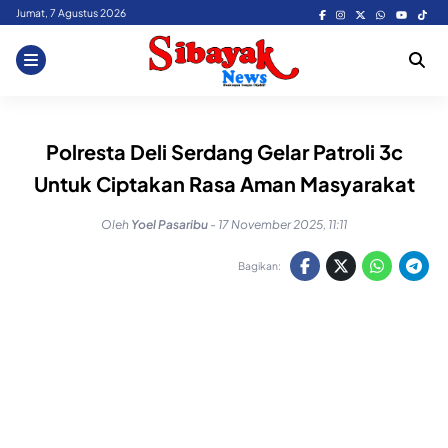
Skip
Jumat, 7 Agustus 2026
to
content
Polresta Deli Serdang Gelar Patroli 3c
Untuk Ciptakan Rasa Aman Masyarakat
Oleh
Yoel Pasaribu
-
17 November 2025, 11:11
Bagikan: