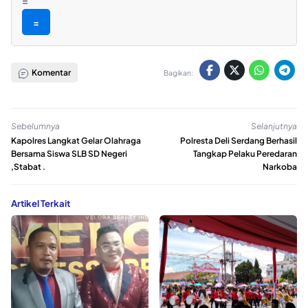
=
=
Komentar
Bagikan:
Sebelumnya
Selanjutnya
Kapolres Langkat Gelar Olahraga
Polresta Deli Serdang Berhasil
Bersama Siswa SLB SD Negeri
Tangkap Pelaku Peredaran
,Stabat .
Narkoba
Artikel Terkait