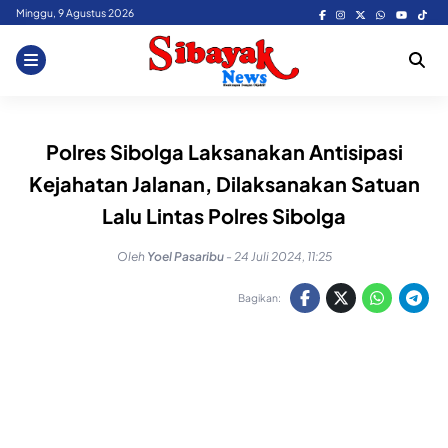
Skip
Minggu, 9 Agustus 2026
to
content
Polres Sibolga Laksanakan Antisipasi
Kejahatan Jalanan, Dilaksanakan Satuan
Lalu Lintas Polres Sibolga
Oleh
Yoel Pasaribu
-
24 Juli 2024, 11:25
Bagikan: