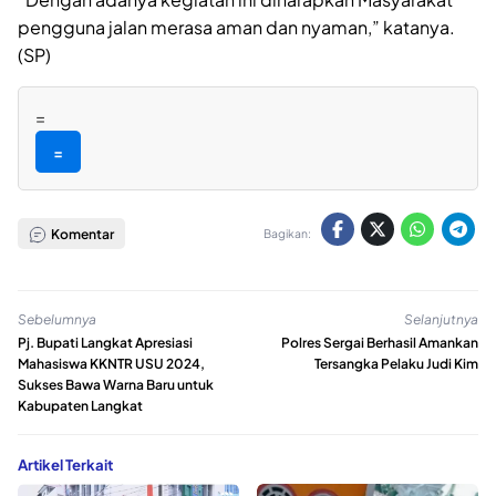
pengguna jalan merasa aman dan nyaman,” katanya.
(SP)
=
=
Komentar
Bagikan:
Sebelumnya
Selanjutnya
Pj. Bupati Langkat Apresiasi
Polres Sergai Berhasil Amankan
Mahasiswa KKNTR USU 2024,
Tersangka Pelaku Judi Kim
Sukses Bawa Warna Baru untuk
Kabupaten Langkat
Artikel Terkait