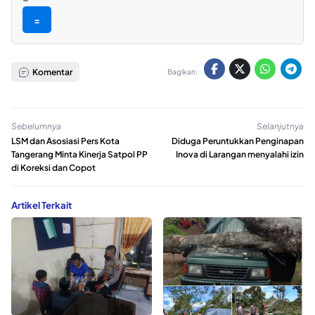
=
Komentar
Bagikan:
Sebelumnya
Selanjutnya
LSM dan Asosiasi Pers Kota
Diduga Peruntukkan Penginapan
Tangerang Minta Kinerja Satpol PP
Inova di Larangan menyalahi izin
di Koreksi dan Copot
Artikel Terkait