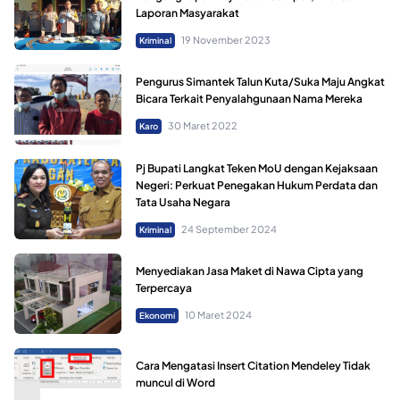
Laporan Masyarakat
19 November 2023
Kriminal
Pengurus Simantek Talun Kuta/Suka Maju Angkat
Bicara Terkait Penyalahgunaan Nama Mereka
30 Maret 2022
Karo
Pj Bupati Langkat Teken MoU dengan Kejaksaan
Negeri: Perkuat Penegakan Hukum Perdata dan
Tata Usaha Negara
24 September 2024
Kriminal
Menyediakan Jasa Maket di Nawa Cipta yang
Terpercaya
10 Maret 2024
Ekonomi
Cara Mengatasi Insert Citation Mendeley Tidak
muncul di Word