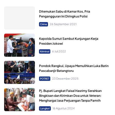
Ditemukan Sabu di Kamar Kos, Pria
Pengangguran Ini Diringkus Polisi
26 September 2021
Crime
Kapolda Sumut Sambut Kunjungan Kerja
Presiden Jokowi
6 Juli 2022
Kriminal
Pondok Rangkul, Upaya Memulihkan Luka Batin
Pascabanjir Batangtoru
23 Desember 2025
POTRET
Pj. Bupati Langkat Faisal Hasrimy Serahkan
Bingkisan dan Kirimkan Doa untuk Veteran:
Menghargai Jasa Perjuangan Tanpa Pamrih
16 Agustus 2024
Langkat