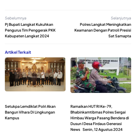
Sebelumnya
Selanjutnya
Pj Bupati Langkat Kukuhkan
Polres Langkat Meningkatkan
Pengurus Tim Penggerak PKK
Keamanan Dengan Patroli Presisi
Kabupaten Langkat 2024
Sat Samapta
Artikel Terkait
Setukpa Lemdiklat Polri Akan
Ramaikan HUT RI Ke-79,
Bangun Vihara Di Lingkungan
Bhabinkamtibmas Polres Sergai
Kampus
Himbau Warga Pasang Bendera di
Dusun I Desa Firdaus Generasi
News Senin, 12 Agustus 2024