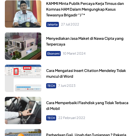
KAMMI Minta Publik Percaya Kerja Timsus dan
Komnas HAM Dalam Mengungkap Kasus
Tewasnya Brigadir “J”*
27 Juli 2022
Jakarta
Menyediakan Jasa Maket di Nawa Cipta yang
Terpercaya
10 Maret 2024
Ekonomi
Cara Mengatasi Insert Citation Mendeley Tidak
muncul di Word
7 Juni 2023
TECH
Cara Memperbaiki Flashdisk yang Tidak Terbaca
di Mobil
22 Februari 2022
TECH
Perbedaan Gaji, Upah dan Tunjangan ? Pekerja