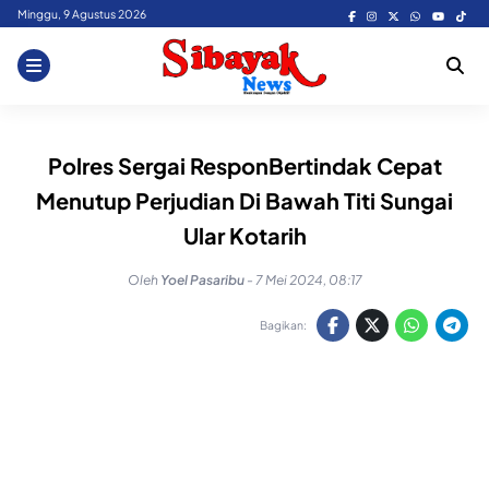
Skip
Minggu, 9 Agustus 2026
to
content
Polres Sergai ResponBertindak Cepat
Menutup Perjudian Di Bawah Titi Sungai
Ular Kotarih
Oleh
Yoel Pasaribu
-
7 Mei 2024, 08:17
Bagikan: