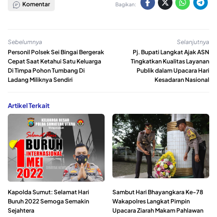
Komentar
Bagikan:
Sebelumnya
Selanjutnya
Personil Polsek Sei Bingai Bergerak
Pj. Bupati Langkat Ajak ASN
Cepat Saat Ketahui Satu Keluarga
Tingkatkan Kualitas Layanan
Di Timpa Pohon Tumbang Di
Publik dalam Upacara Hari
Ladang Miliknya Sendiri
Kesadaran Nasional
Artikel Terkait
Kapolda Sumut: Selamat Hari
Sambut Hari Bhayangkara Ke-78
Buruh 2022 Semoga Semakin
Wakapolres Langkat Pimpin
Sejahtera
Upacara Ziarah Makam Pahlawan