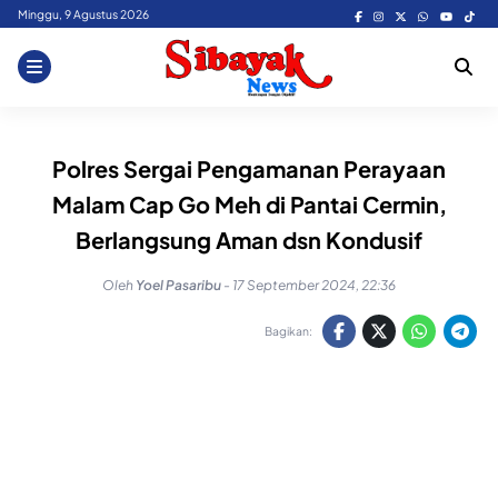
Skip
Minggu, 9 Agustus 2026
to
content
Polres Sergai Pengamanan Perayaan
Malam Cap Go Meh di Pantai Cermin,
Berlangsung Aman dsn Kondusif
Oleh
Yoel Pasaribu
-
17 September 2024, 22:36
Bagikan: