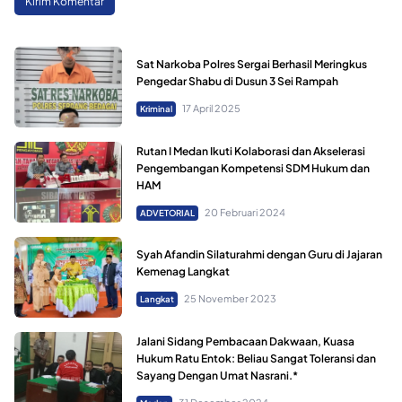
Sat Narkoba Polres Sergai Berhasil Meringkus
Pengedar Shabu di Dusun 3 Sei Rampah
17 April 2025
Kriminal
Rutan I Medan Ikuti Kolaborasi dan Akselerasi
Pengembangan Kompetensi SDM Hukum dan
HAM
20 Februari 2024
ADVETORIAL
Syah Afandin Silaturahmi dengan Guru di Jajaran
Kemenag Langkat
25 November 2023
Langkat
Jalani Sidang Pembacaan Dakwaan, Kuasa
Hukum Ratu Entok: Beliau Sangat Toleransi dan
Sayang Dengan Umat Nasrani.*