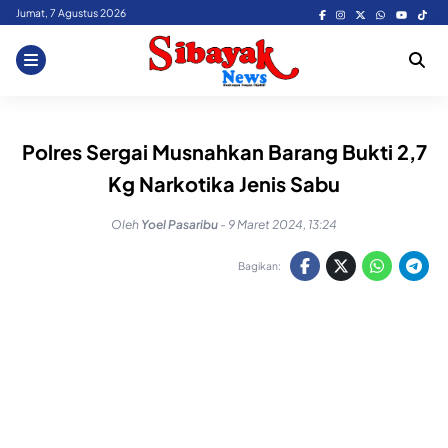
Skip
Jumat, 7 Agustus 2026
to
content
Polres Sergai Musnahkan Barang Bukti 2,7
Kg Narkotika Jenis Sabu
Oleh
Yoel Pasaribu
-
9 Maret 2024, 13:24
Bagikan: