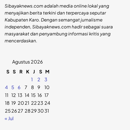
Sibayaknews.com adalah media online lokal yang
menyajikan berita terkini dan terpercaya seputar
Kabupaten Karo. Dengan semangat jurnalisme
independen, Sibayaknews.com hadir sebagai suara
masyarakat dan penyambung informasi kritis yang
mencerdaskan.
Agustus 2026
S
S
R
K
J
S
M
1
2
3
4
5
6
7
8
9
10
11
12
13
14
15
16
17
18
19
20
21
22
23
24
25
26
27
28
29
30
31
« Jul