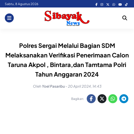
Skip
Sabtu, 8 Agustus 2026
to
content
Polres Sergai Melalui Bagian SDM
Melaksanakan Verifikasi Penerimaan Calon
Taruna Akpol , Bintara,dan Tamtama Polri
Tahun Anggaran 2024
Oleh
Yoel Pasaribu
-
20 April 2024, 14:43
Bagikan: