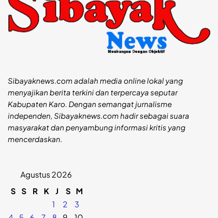
Sibayaknews.com adalah media online lokal yang
menyajikan berita terkini dan terpercaya seputar
Kabupaten Karo. Dengan semangat jurnalisme
independen, Sibayaknews.com hadir sebagai suara
masyarakat dan penyambung informasi kritis yang
mencerdaskan.
Agustus 2026
S
S
R
K
J
S
M
1
2
3
4
5
6
7
8
9
10