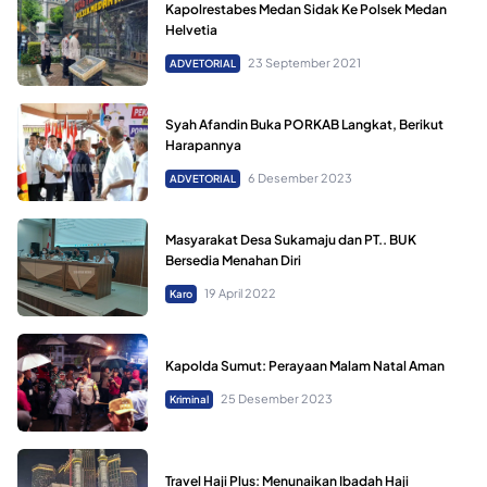
Kapolrestabes Medan Sidak Ke Polsek Medan
Helvetia
23 September 2021
ADVETORIAL
Syah Afandin Buka PORKAB Langkat, Berikut
Harapannya
6 Desember 2023
ADVETORIAL
Masyarakat Desa Sukamaju dan PT.. BUK
Bersedia Menahan Diri
19 April 2022
Karo
Kapolda Sumut: Perayaan Malam Natal Aman
25 Desember 2023
Kriminal
Travel Haji Plus: Menunaikan Ibadah Haji