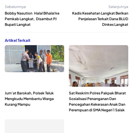
Sebelumnya
Selanjutnya
Bobby Nasution Halal Bihalal ke
Kadis Kesehatan Langkat Berikan
Pemkab Langkat, Disambut PJ
Penjelasan Terkait Dana BLUD
Bupati Langkat
Dinkes Langkat
Artikel Terkait
Jum’at Barokah, Polsek Teluk
Sat Reskrim Polres Pakpak Bharat
Mengkudu Membantu Warga
Sosialisasi Penanganan Dan
Kurang Mampu
Pencegahan Kekerasan Anak Dan
Perempuan di SMA Negeri 1 Salak