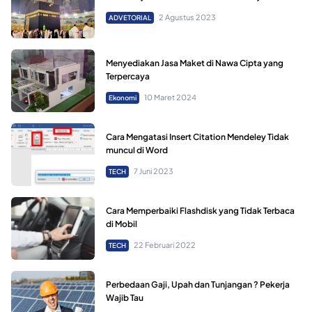
2 Agustus 2023
ADVETORIAL
Menyediakan Jasa Maket di Nawa Cipta yang
Terpercaya
10 Maret 2024
Ekonomi
Cara Mengatasi Insert Citation Mendeley Tidak
muncul di Word
7 Juni 2023
TECH
Cara Memperbaiki Flashdisk yang Tidak Terbaca
di Mobil
22 Februari 2022
TECH
Perbedaan Gaji, Upah dan Tunjangan ? Pekerja
Wajib Tau