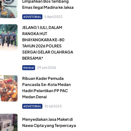
Limpahkan Bos Tambang
Emas Ilegal Madina ke Jaksa
5 April 2022
ADVETORIAL
JELANG 1 JULI, DALAM
RANGKA HUT
BHAYANGKARA KE-80
TAHUN 2026 POLRES
SERGAI GELAR OLAHRAGA
BERSAMA*
29 Juni 2026
Kriminal
Ribuan Kader Pemuda
Pancasila Se-Kota Medan
Hadiri Pelantikan PP PAC
Medan Denai
10 Juli 2023
ADVETORIAL
Menyediakan Jasa Maket di
Nawa Cipta yang Terpercaya