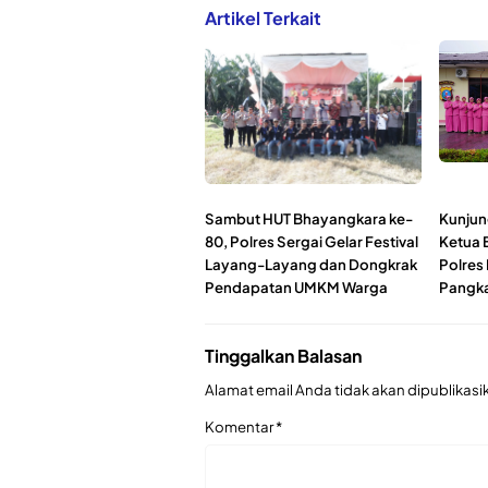
Artikel Terkait
Sambut HUT Bhayangkara ke-
Kunjun
80, Polres Sergai Gelar Festival
Ketua 
Layang-Layang dan Dongkrak
Polres
Pendapatan UMKM Warga
Pangka
Tinggalkan Balasan
Alamat email Anda tidak akan dipublikasi
Komentar
*