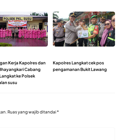
gan Kerja Kapolres dan
Kapolres Langkat cek pos
Bhayangkari Cabang
pengamanan Bukit Lawang
 Langkat ke Polsek
lan susu
kan.
Ruas yang wajib ditandai
*