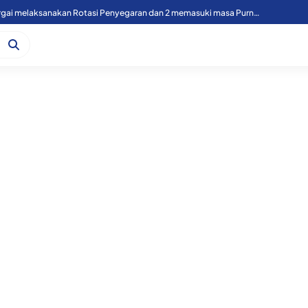
49 Personil Polres Sergai melaksanakan Rotasi Penyegaran dan 2 memasuki masa Purnawirawan