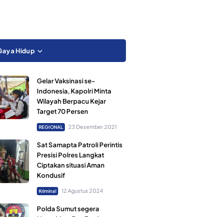
Gaya Hidup
Gelar Vaksinasi se-
Indonesia, Kapolri Minta
Wilayah Berpacu Kejar
Target 70 Persen
23 Desember 2021
REGIONAL
Sat Samapta Patroli Perintis
Presisi Polres Langkat
Ciptakan situasi Aman
Kondusif
12 Agustus 2024
Kriminal
Polda Sumut segera