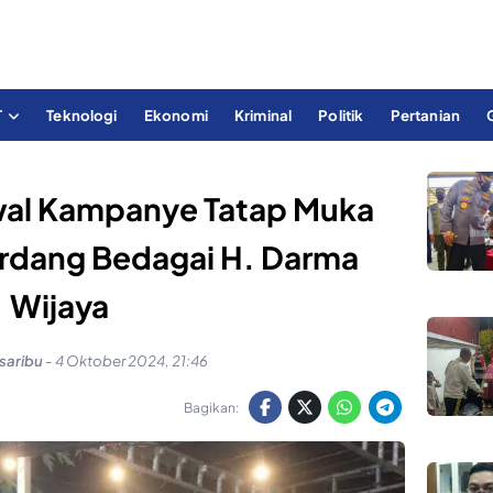
T
Teknologi
Ekonomi
Kriminal
Politik
Pertanian
awal Kampanye Tatap Muka
erdang Bedagai H. Darma
Wijaya
saribu
-
4 Oktober 2024, 21:46
Bagikan: