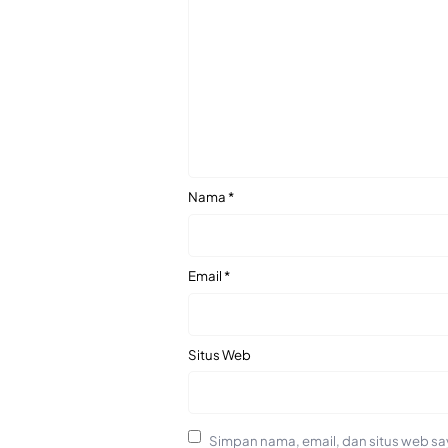
Nama
*
Email
*
Situs Web
Simpan nama, email, dan situs web sa