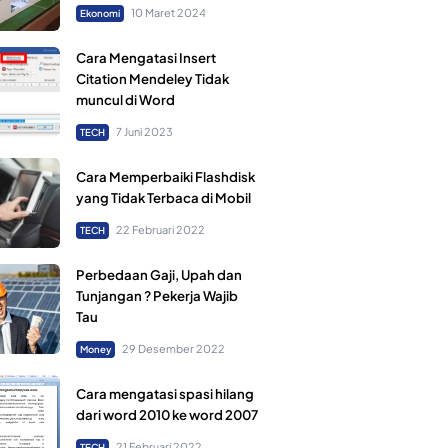
10 Maret 2024
Ekonomi
Cara Mengatasi Insert
Citation Mendeley Tidak
muncul di Word
7 Juni 2023
TECH
Cara Memperbaiki Flashdisk
yang Tidak Terbaca di Mobil
22 Februari 2022
TECH
Perbedaan Gaji, Upah dan
Tunjangan ? Pekerja Wajib
Tau
29 Desember 2022
Money
Cara mengatasi spasi hilang
dari word 2010 ke word 2007
21 Februari 2022
TECH