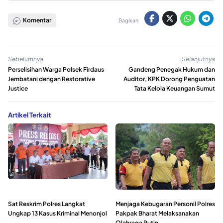
Komentar
Bagikan:
Sebelumnya
Selanjutnya
Perselisihan Warga Polsek Firdaus
Gandeng Penegak Hukum dan
Jembatani dengan Restorative
Auditor, KPK Dorong Penguatan
Justice
Tata Kelola Keuangan Sumut
Artikel Terkait
Sat Reskrim Polres Langkat
Menjaga Kebugaran Personil Polres
Ungkap 13 Kasus Kriminal Menonjol
Pakpak Bharat Melaksanakan
Olahraga Rutin