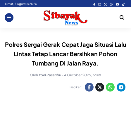
Skip
Jumat, 7 Agustus 2026
to
content
Polres Sergai Gerak Cepat Jaga Situasi Lalu
Lintas Tetap Lancar Bersihkan Pohon
Tumbang Di Jalan Raya.
Oleh
Yoel Pasaribu
-
4 Oktober 2025, 12:48
Bagikan: