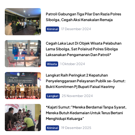
Patroli Gabungan Tiga Pilar Dan Razia Polres
Sibolga, Cegah Aksi Kenakalan Remaja
17 Desember 2024
Kriminal
Cegah Laka Laut Di Objek Wisata Pelabuhan
Lama Sibolga, Sat Polairud Polres Sibolga
Laksanakan Pengamanan Dan Patroli*
1 Oktober 2024
Wisata
Langkat Raih Peringkat 2 Kepatuhan
Penyelenggaraan Pelayanan Publik se-Sumut:
Bukti Komitmen Pj Bupati Faisal Hasrimy
25 November 2024
Langkat
*Kajati Sumut:”Mereka Berdamai Tanpa Syarat,
Mereka Butuh Kedamaian Untuk Terus Bertani
Menghidupi Keluarga”
19 Desember 2025
Kriminal