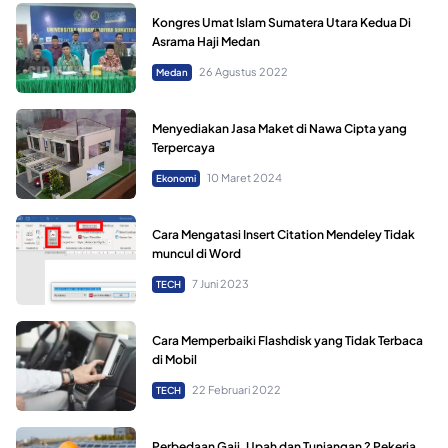
Kongres Umat Islam Sumatera Utara Kedua Di
Asrama Haji Medan
26 Agustus 2022
Medan
Menyediakan Jasa Maket di Nawa Cipta yang
Terpercaya
10 Maret 2024
Ekonomi
Cara Mengatasi Insert Citation Mendeley Tidak
muncul di Word
7 Juni 2023
TECH
Cara Memperbaiki Flashdisk yang Tidak Terbaca
di Mobil
22 Februari 2022
TECH
Perbedaan Gaji, Upah dan Tunjangan ? Pekerja