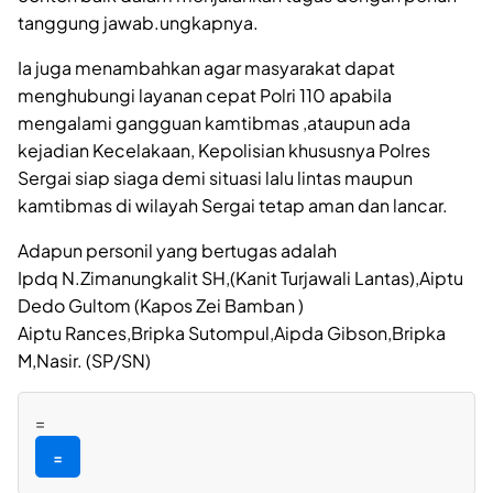
tanggung jawab.ungkapnya.
Ia juga menambahkan agar masyarakat dapat
menghubungi layanan cepat Polri 110 apabila
mengalami gangguan kamtibmas ,ataupun ada
kejadian Kecelakaan, Kepolisian khususnya Polres
Sergai siap siaga demi situasi lalu lintas maupun
kamtibmas di wilayah Sergai tetap aman dan lancar.
Adapun personil yang bertugas adalah
Ipdq N.Zimanungkalit SH,(Kanit Turjawali Lantas),Aiptu
Dedo Gultom (Kapos Zei Bamban )
Aiptu Rances,Bripka Sutompul,Aipda Gibson,Bripka
M,Nasir. (SP/SN)
=
=