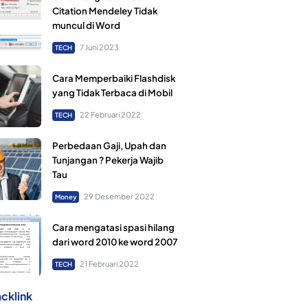
Citation Mendeley Tidak
muncul di Word
7 Juni 2023
TECH
Cara Memperbaiki Flashdisk
yang Tidak Terbaca di Mobil
22 Februari 2022
TECH
Perbedaan Gaji, Upah dan
Tunjangan ? Pekerja Wajib
Tau
29 Desember 2022
Money
Cara mengatasi spasi hilang
dari word 2010 ke word 2007
21 Februari 2022
TECH
cklink