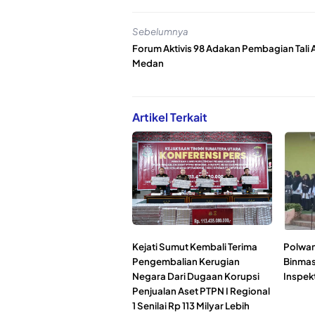
Sebelumnya
Forum Aktivis 98 Adakan Pembagian Tali A
Medan
Artikel Terkait
Kejati Sumut Kembali Terima
Polwan
Pengembalian Kerugian
Binmas
Negara Dari Dugaan Korupsi
Inspek
Penjualan Aset PTPN I Regional
1 Senilai Rp 113 Milyar Lebih