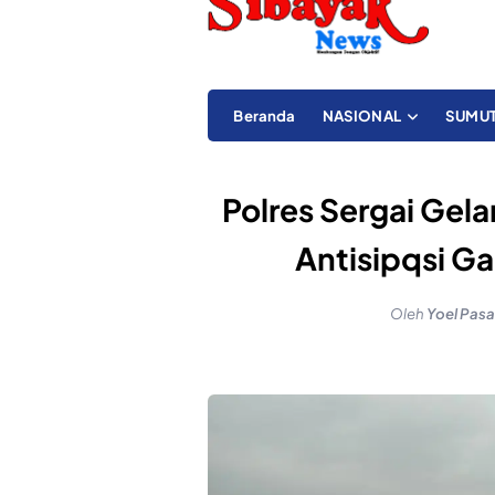
Beranda
NASIONAL
SUMU
Polres Sergai Gela
Antisipqsi 
Oleh
Yoel Pasa