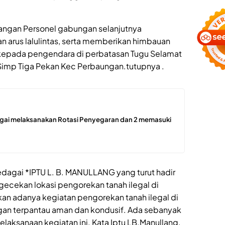
ngan Personel gabungan selanjutnya
arus lalulintas, serta memberikan himbauan
kepada pengendara di perbatasan Tugu Selamat
l Simp Tiga Pekan Kec Perbaungan.tutupnya .
ergai melaksanakan Rotasi Penyegaran dan 2 memasuki
edagai *IPTU L. B. MANULLANG yang turut hadir
gecekan lokasi pengorekan tanah ilegal di
ukan adanya kegiatan pengorekan tanah ilegal di
ngan terpantau aman dan kondusif. Ada sebanyak
elaksanaan kegiatan ini. Kata Iptu LB.Manullang.