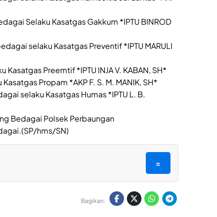
 Bedagai Selaku Kasatgas Gakkum *IPTU BINROD
bedagai selaku Kasatgas Preventif *IPTU MARULI
ku Kasatgas Preemtif *IPTU INJA V. KABAN, SH*
ku Kasatgas Propam *AKP F. S. M. MANIK, SH*
dagai selaku Kasatgas Humas *IPTU L. B.
dang Bedagai Polsek Perbaungan
Bedagai.(SP/hms/SN)
=
Bagikan: