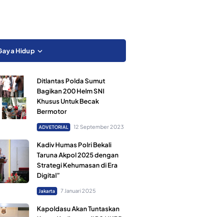
Gaya Hidup
Ditlantas Polda Sumut
Bagikan 200 Helm SNI
Khusus Untuk Becak
Bermotor
12 September 2023
ADVETORIAL
Kadiv Humas Polri Bekali
Taruna Akpol 2025 dengan
Strategi Kehumasan di Era
Digital”
7 Januari 2025
Jakarta
Kapoldasu Akan Tuntaskan