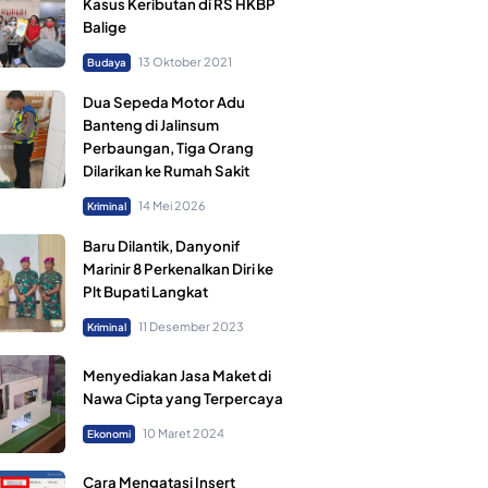
Kasus Keributan di RS HKBP
Balige
13 Oktober 2021
Budaya
Dua Sepeda Motor Adu
Banteng di Jalinsum
Perbaungan, Tiga Orang
Dilarikan ke Rumah Sakit
14 Mei 2026
Kriminal
Baru Dilantik, Danyonif
Marinir 8 Perkenalkan Diri ke
Plt Bupati Langkat
11 Desember 2023
Kriminal
Menyediakan Jasa Maket di
Nawa Cipta yang Terpercaya
10 Maret 2024
Ekonomi
Cara Mengatasi Insert