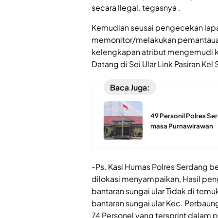
secara Ilegal. tegasnya .
Kemudian seusai pengecekan lapa
memonitor/melakukan pemantauan 
kelengkapan atribut mengemudi 
Datang di Sei Ular Link Pasiran Ke
Baca Juga:
49 Personil Polres S
masa Purnawirawan
-Ps. Kasi Humas Polres Serdang b
dilokasi menyampaikan, Hasil pen
bantaran sungai ular Tidak di tem
bantaran sungai ular Kec. Perbau
74 Personel yang tersprint dalam p