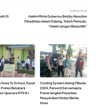
Selanjutnya
sih Di
Hakim Minta Gubernur Bobby Nasution
Dihadirkan dalam Sidang, Tokoh Pemuda:
“Hakim Jangan Berpolitik”
 Goes To School, Kasat
Cooling System Jelang Pilkada
 Polres Batubara
2024, Personil Sat samapta
tur Upacara MTS N 1
Polres langkat Pesankan
Masyarakat Hindari Berita
Hoax