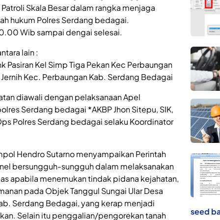
) Patroli Skala Besar dalam rangka menjaga
ah hukum Polres Serdang bedagai.
 10.00 Wib sampai dengai selesai.
ntara lain :
ink Pasiran Kel Simp Tiga Pekan Kec Perbaungan
n Jernih Kec. Perbaungan Kab. Serdang Bedagai
atan diawali dengan pelaksanaan Apel
lres Serdang bedagai *AKBP Jhon Sitepu, SIK,
ps Polres Serdang bedagai selaku Koordinator
mpol Hendro Sutarno menyampaikan Perintah
sonel bersungguh-sungguh dalam melaksanakan
as apabila menemukan tindak pidana kejahatan,
anan pada Objek Tanggul Sungai Ular Desa
ab. Serdang Bedagai, yang kerap menjadi
seed ba
ukan. Selain itu penggalian/pengorekan tanah