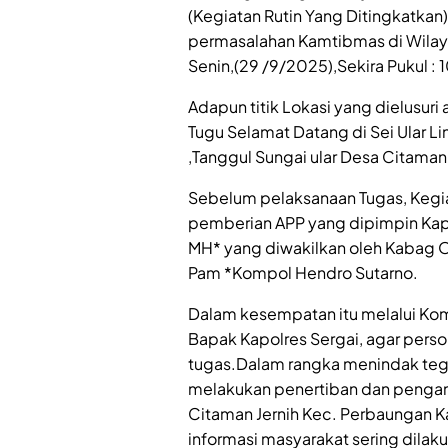
(Kegiatan Rutin Yang Ditingkatkan
permasalahan Kamtibmas di Wilay
Senin,(29 /9/2025),Sekira Pukul :
Adapun titik Lokasi yang dielusuri a
Tugu Selamat Datang di Sei Ular L
,Tanggul Sungai ular Desa Citama
Sebelum pelaksanaan Tugas, Kegi
pemberian APP yang dipimpin Kapo
MH* yang diwakilkan oleh Kabag O
Pam *Kompol Hendro Sutarno.
Dalam kesempatan itu melalui Ko
Bapak Kapolres Sergai, agar per
tugas.Dalam rangka menindak teg
melakukan penertiban dan pengam
Citaman Jernih Kec. Perbaungan K
informasi masyarakat sering dilak