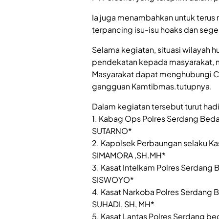
Ia juga menambahkan untuk terus
terpancing isu-isu hoaks dan se
Selama kegiatan, situasi wilayah h
pendekatan kepada masyarakat, m
Masyarakat dapat menghubungi Cal
gangguan Kamtibmas.tutupnya.
Dalam kegiatan tersebut turut hadi
1. Kabag Ops Polres Serdang Be
SUTARNO*
2. Kapolsek Perbaungan selaku Ka
SIMAMORA ,SH.MH*
3. Kasat Intelkam Polres Serdang 
SISWOYO*
4. Kasat Narkoba Polres Serdang 
SUHADI, SH, MH*
5. Kasat Lantas Polres Serdang be