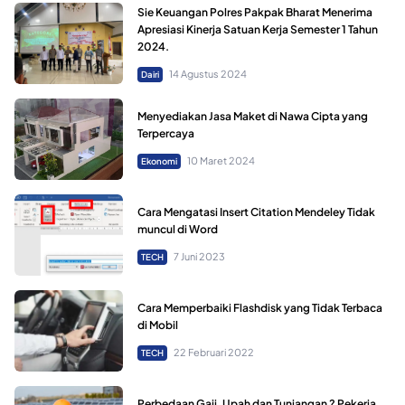
Sie Keuangan Polres Pakpak Bharat Menerima
Apresiasi Kinerja Satuan Kerja Semester 1 Tahun
2024.
14 Agustus 2024
Dairi
Menyediakan Jasa Maket di Nawa Cipta yang
Terpercaya
10 Maret 2024
Ekonomi
Cara Mengatasi Insert Citation Mendeley Tidak
muncul di Word
7 Juni 2023
TECH
Cara Memperbaiki Flashdisk yang Tidak Terbaca
di Mobil
22 Februari 2022
TECH
Perbedaan Gaji, Upah dan Tunjangan ? Pekerja