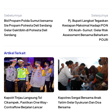
Sebelumnya
Selanjutnya
Bid Propam Polda Sumut bersama
Pj. Bupati Langkat Tegaskan
Sie Propam Polresta Deli Serdang
Kesiapan Maksimal Hadapi PON
Gelar Gaktiblin di Polresta Deli
XXI Aceh-Sumut: Gelar Risk
Serdang
Assessment Bersama Baharkam
POLRI
Artikel Terkait
Kapolri Tinjau Langsung Tol
Kapolres Sergai Bersama Anak
Cikampek, Pastikan One Way-
Yatim Gelar Syukuran Dan Doa
Contraflow Berjalan Lancar
Bersama