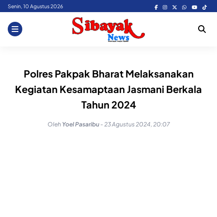
Skip
Senin, 10 Agustus 2026
to
content
Polres Pakpak Bharat Melaksanakan
Kegiatan Kesamaptaan Jasmani Berkala
Tahun 2024
Oleh
Yoel Pasaribu
-
23 Agustus 2024, 20:07