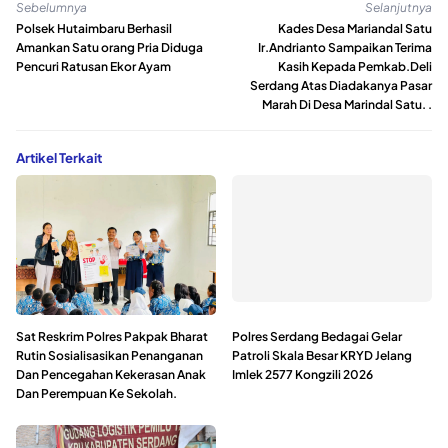
Sebelumnya
Selanjutnya
Polsek Hutaimbaru Berhasil
Kades Desa Mariandal Satu
Amankan Satu orang Pria Diduga
Ir.Andrianto Sampaikan Terima
Pencuri Ratusan Ekor Ayam
Kasih Kepada Pemkab.Deli
Serdang Atas Diadakanya Pasar
Marah Di Desa Marindal Satu. .
Artikel Terkait
Sat Reskrim Polres Pakpak Bharat
Polres Serdang Bedagai Gelar
Rutin Sosialisasikan Penanganan
Patroli Skala Besar KRYD Jelang
Dan Pencegahan Kekerasan Anak
Imlek 2577 Kongzili 2026
Dan Perempuan Ke Sekolah.