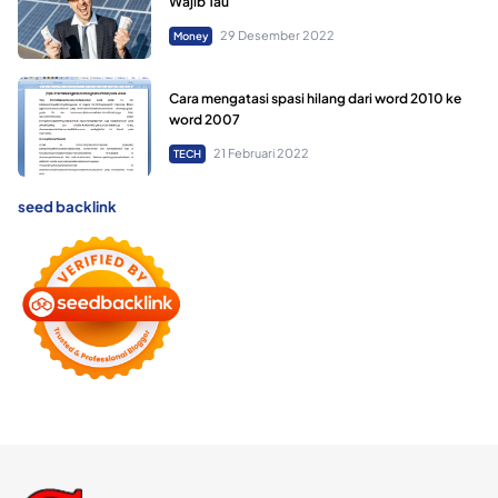
Wajib Tau
29 Desember 2022
Money
Cara mengatasi spasi hilang dari word 2010 ke
word 2007
21 Februari 2022
TECH
seed backlink