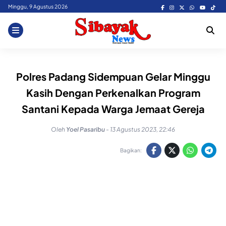
Skip
Minggu, 9 Agustus 2026
to
content
Polres Padang Sidempuan Gelar Minggu
Kasih Dengan Perkenalkan Program
Santani Kepada Warga Jemaat Gereja
Oleh
Yoel Pasaribu
-
13 Agustus 2023, 22:46
Bagikan: