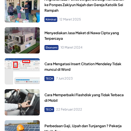
ke Ponpes Zakiyun Najah dan Gereja Katolik Sei
Rampah
12 Maret 2025
Kriminal
Menyediakan Jasa Maket di Nawa Cipta yang
Terpercaya
10 Maret 2024
Ekonomi
Cara Mengatasi Insert Citation Mendeley Tidak
muncul di Word
7 Juni 2023
TECH
Cara Memperbaiki Flashdisk yang Tidak Terbaca
di Mobil
22 Februari 2022
TECH
Perbedaan Gaji, Upah dan Tunjangan ? Pekerja