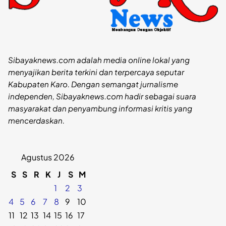
Sibayaknews.com adalah media online lokal yang
menyajikan berita terkini dan terpercaya seputar
Kabupaten Karo. Dengan semangat jurnalisme
independen, Sibayaknews.com hadir sebagai suara
masyarakat dan penyambung informasi kritis yang
mencerdaskan.
Agustus 2026
S
S
R
K
J
S
M
1
2
3
4
5
6
7
8
9
10
11
12
13
14
15
16
17