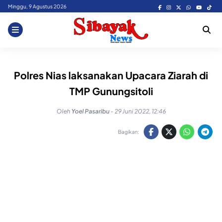
Skip
Minggu, 9 Agustus 2026
to
content
Polres Nias laksanakan Upacara Ziarah di
TMP Gunungsitoli
Oleh
Yoel Pasaribu
-
29 Juni 2022, 12:46
Bagikan: