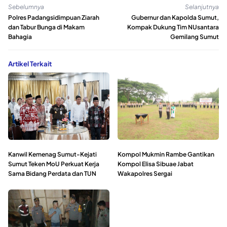
Sebelumnya
Selanjutnya
Polres Padangsidimpuan Ziarah
Gubernur dan Kapolda Sumut,
dan Tabur Bunga di Makam
Kompak Dukung Tim NUsantara
Bahagia
Gemilang Sumut
Artikel Terkait
Kanwil Kemenag Sumut-Kejati
Kompol Mukmin Rambe Gantikan
Sumut Teken MoU Perkuat Kerja
Kompol Elisa Sibuae Jabat
Sama Bidang Perdata dan TUN
Wakapolres Sergai