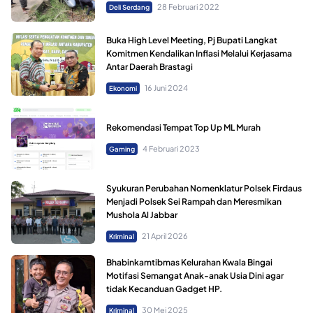
28 Februari 2022
Deli Serdang
Buka High Level Meeting, Pj Bupati Langkat
Komitmen Kendalikan Inflasi Melalui Kerjasama
Antar Daerah Brastagi
16 Juni 2024
Ekonomi
Rekomendasi Tempat Top Up ML Murah
4 Februari 2023
Gaming
Syukuran Perubahan Nomenklatur Polsek Firdaus
Menjadi Polsek Sei Rampah dan Meresmikan
Mushola Al Jabbar
21 April 2026
Kriminal
Bhabinkamtibmas Kelurahan Kwala Bingai
Motifasi Semangat Anak-anak Usia Dini agar
tidak Kecanduan Gadget HP.
30 Mei 2025
Kriminal