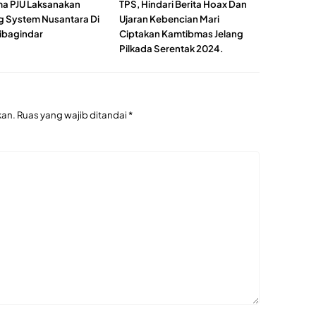
a PJU Laksanakan
TPS, Hindari Berita Hoax Dan
g System Nusantara Di
Ujaran Kebencian Mari
ibagindar
Ciptakan Kamtibmas Jelang
Pilkada Serentak 2024.
kan.
Ruas yang wajib ditandai
*