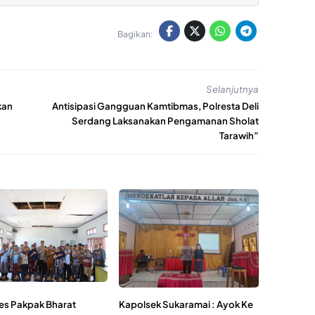
Bagikan:
Selanjutnya
kan
Antisipasi Gangguan Kamtibmas, Polresta Deli
Serdang Laksanakan Pengamanan Sholat
Tarawih”
es Pakpak Bharat
Kapolsek Sukaramai : Ayok Ke