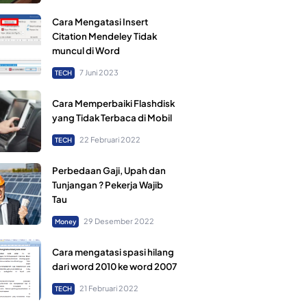
Cara Mengatasi Insert
Citation Mendeley Tidak
muncul di Word
7 Juni 2023
TECH
Cara Memperbaiki Flashdisk
yang Tidak Terbaca di Mobil
22 Februari 2022
TECH
Perbedaan Gaji, Upah dan
Tunjangan ? Pekerja Wajib
Tau
29 Desember 2022
Money
Cara mengatasi spasi hilang
dari word 2010 ke word 2007
21 Februari 2022
TECH