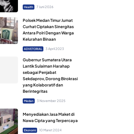
7 Juni 2026
Health
Polsek Medan Timur Jumat
Curhat Ciptakan Sinergitas
Antara Polri Dengan Warga
Kelurahan Binaan
3 April 2023
ADVETORIAL
Gubernur Sumatera Utara
Lantik Sulaiman Harahap
sebagai Penjabat
Sekdaprov, Dorong Birokrasi
yang Kolaboratif dan
Berintegritas
3 November 2025
Medan
Menyediakan Jasa Maket di
Nawa Cipta yang Terpercaya
10 Maret 2024
Ekonomi