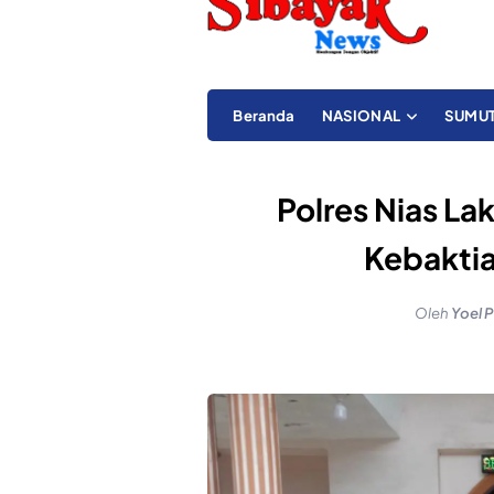
Beranda
NASIONAL
SUMU
Polres Nias L
Kebakti
Oleh
Yoel 