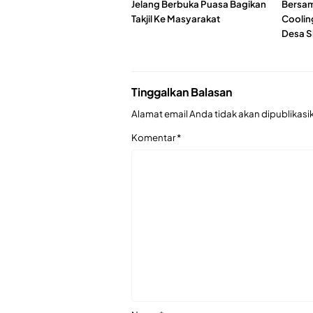
Jelang Berbuka Puasa Bagikan
Bersam
Takjil Ke Masyarakat
Coolin
Desa S
Tinggalkan Balasan
Alamat email Anda tidak akan dipublikasi
Komentar
*