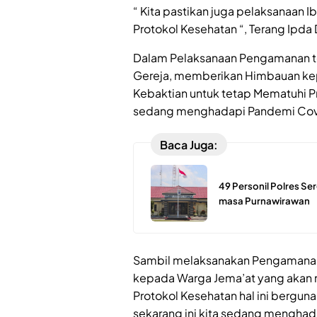
“ Kita pastikan juga pelaksanaan I
Protokol Kesehatan “, Terang Ipda D
Dalam Pelaksanaan Pengamanan ter
Gereja, memberikan Himbauan ke
Kebaktian untuk tetap Mematuhi Pr
sedang menghadapi Pandemi Cov
Baca Juga:
49 Personil Polres S
masa Purnawirawan
Sambil melaksanakan Pengamanan,
kepada Warga Jema’at yang akan 
Protokol Kesehatan hal ini bergun
sekarang ini kita sedang menghada