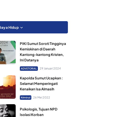
Gaya Hidup
PIKI Sumut Soroti Tingginya
Kemiskinan di Daerah
Kantong-kantong Kristen,
Ini Datanya
29 Januari 2024
ADVETORIAL
Kapolda Sumut Ucapkan :
Selamat Memperingati
Kenaikan Isa Almasih
26 Mei 2022
Kriminal
Psikologis, Tujuan NPD
Isolasi Korban