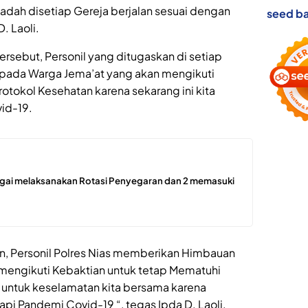
badah disetiap Gereja berjalan sesuai dengan
seed ba
. Laoli.
sebut, Personil yang ditugaskan di setiap
pada Warga Jema’at yang akan mengikuti
otokol Kesehatan karena sekarang ini kita
id-19.
ergai melaksanakan Rotasi Penyegaran dan 2 memasuki
 Personil Polres Nias memberikan Himbauan
mengikuti Kebaktian untuk tetap Mematuhi
a untuk keselamatan kita bersama karena
pi Pandemi Covid-19 “, tegas Ipda D. Laoli.