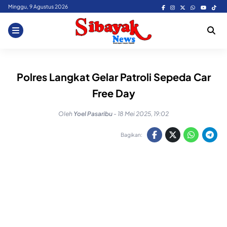
Skip
Minggu, 9 Agustus 2026
to
content
Polres Langkat Gelar Patroli Sepeda Car
Free Day
Oleh
Yoel Pasaribu
-
18 Mei 2025, 19:02
Bagikan: