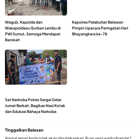
Wagub, Kapolda dan
Kapolres Pelabuhan Belawan
WakapoIdasu Qurban Lembu di
Pimpin Upacara Peringatan Hari
PWI Sumut, Semoga Mendapat
Bhayangkara ke-78
Barokah
Sat Narkoba Polres Sergai Gelar
Jumat Berkah, Bagikan Nasi Kotak
dan Edukasi Bahaya Narkoba
Tinggalkan Balasan
Alamat email Anda tidak akan dipublikasikan.
Ruas yang wajib ditandai
*