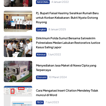
4 Januari 2022
NASIONAL
Pj. Bupati Faisal Hasrimy Serahkan Rumah Baru
untuk Korban Kebakaran: Bukti Nyata Gotong
Royong
8 Januari 2025
Langkat
Dirkrimum Polda Sumut Bersama Satreskrim
Polrestabes Medan Lakukan Restorative Justice
Kasus Saling Lapor
1 Juni 2022
Kriminal
Menyediakan Jasa Maket di Nawa Cipta yang
Terpercaya
10 Maret 2024
Ekonomi
Cara Mengatasi Insert Citation Mendeley Tidak
muncul di Word
7 Juni 2023
TECH