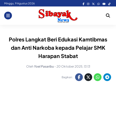
Skip
Minggu, 9 Agustus 2026
to
content
Polres Langkat Beri Edukasi Kamtibmas
dan Anti Narkoba kepada Pelajar SMK
Harapan Stabat
Oleh
Yoel Pasaribu
-
20 Oktober 2025, 13:13
Bagikan: