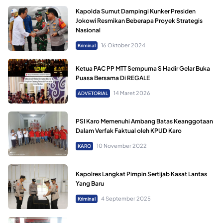
Kapolda Sumut Dampingi Kunker Presiden
Jokowi Resmikan Beberapa Proyek Strategis
Nasional
16 Oktober 2024
Kriminal
Ketua PAC PP MTT Sempurna S Hadir Gelar Buka
Puasa Bersama Di REGALE
14 Maret 2026
ADVETORIAL
PSI Karo Memenuhi Ambang Batas Keanggotaan
Dalam Verfak Faktual oleh KPUD Karo
10 November 2022
KARO
Kapolres Langkat Pimpin Sertijab Kasat Lantas
Yang Baru
4 September 2025
Kriminal