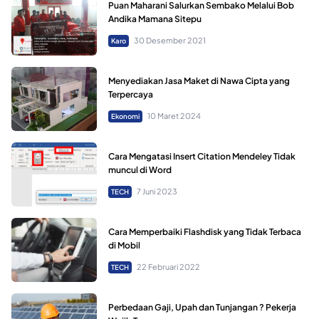
Puan Maharani Salurkan Sembako Melalui Bob
Andika Mamana Sitepu
30 Desember 2021
Karo
Menyediakan Jasa Maket di Nawa Cipta yang
Terpercaya
10 Maret 2024
Ekonomi
Cara Mengatasi Insert Citation Mendeley Tidak
muncul di Word
7 Juni 2023
TECH
Cara Memperbaiki Flashdisk yang Tidak Terbaca
di Mobil
22 Februari 2022
TECH
Perbedaan Gaji, Upah dan Tunjangan ? Pekerja