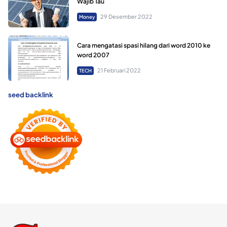
Wajib Tau
29 Desember 2022
Money
Cara mengatasi spasi hilang dari word 2010 ke
word 2007
21 Februari 2022
TECH
seed backlink