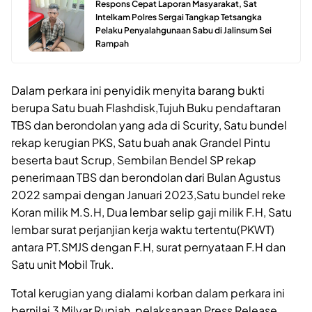
Respons Cepat Laporan Masyarakat, Sat
Intelkam Polres Sergai Tangkap Tetsangka
Pelaku Penyalahgunaan Sabu di Jalinsum Sei
Rampah
Dalam perkara ini penyidik menyita barang bukti
berupa Satu buah Flashdisk,Tujuh Buku pendaftaran
TBS dan berondolan yang ada di Scurity, Satu bundel
rekap kerugian PKS, Satu buah anak Grandel Pintu
beserta baut Scrup, Sembilan Bendel SP rekap
penerimaan TBS dan berondolan dari Bulan Agustus
2022 sampai dengan Januari 2023,Satu bundel reke
Koran milik M.S.H, Dua lembar selip gaji milik F.H, Satu
lembar surat perjanjian kerja waktu tertentu(PKWT)
antara PT.SMJS dengan F.H, surat pernyataan F.H dan
Satu unit Mobil Truk.
Total kerugian yang dialami korban dalam perkara ini
bernilai 3 Milyar Rupiah, pelaksanaan Press Release