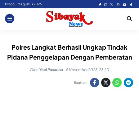
Skip
Minggu, 9 Agustus 2026
to
content
Polres Langkat Berhasil Ungkap Tindak
Pidana Penggelapan Dengan Pemberatan
Oleh
Yoel Pasaribu
-
5 November 2023, 23:20
Bagikan: