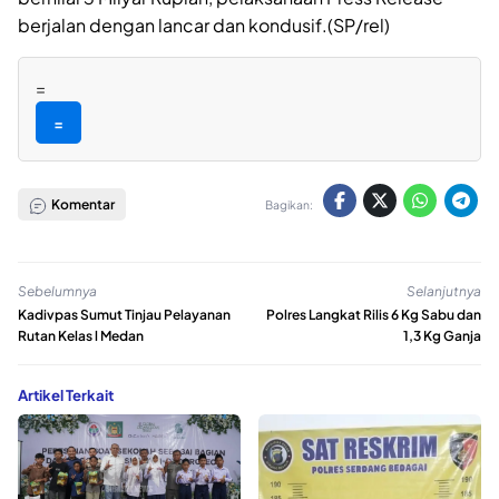
berjalan dengan lancar dan kondusif.(SP/rel)
=
=
Komentar
Bagikan:
Sebelumnya
Selanjutnya
Kadivpas Sumut Tinjau Pelayanan
Polres Langkat Rilis 6 Kg Sabu dan
Rutan Kelas l Medan
1,3 Kg Ganja
Artikel Terkait