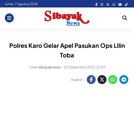
Skip
Jumat, 7 Agustus 2026
to
content
Polres Karo Gelar Apel Pasukan Ops Lilin
Toba
Oleh
sibayaknews
-
23 Desember 2021, 21:49
Bagikan: