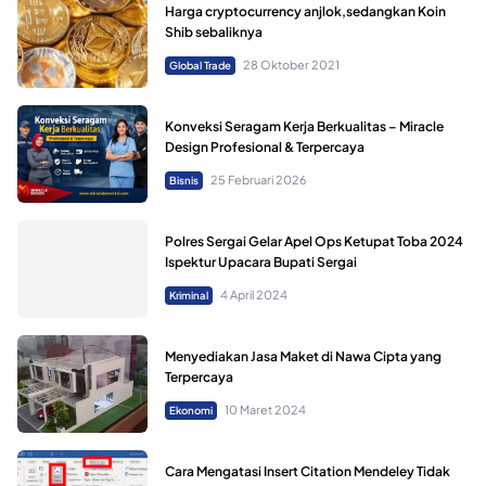
Harga cryptocurrency anjlok,sedangkan Koin
Shib sebaliknya
28 Oktober 2021
Global Trade
Konveksi Seragam Kerja Berkualitas – Miracle
Design Profesional & Terpercaya
25 Februari 2026
Bisnis
Polres Sergai Gelar Apel Ops Ketupat Toba 2024
Ispektur Upacara Bupati Sergai
4 April 2024
Kriminal
Menyediakan Jasa Maket di Nawa Cipta yang
Terpercaya
10 Maret 2024
Ekonomi
Cara Mengatasi Insert Citation Mendeley Tidak