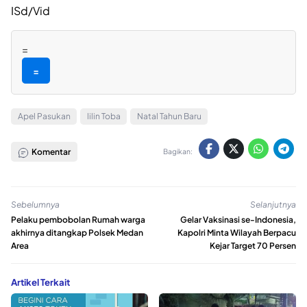
ISd/Vid
=
=
Apel Pasukan
lilin Toba
Natal Tahun Baru
Komentar
Bagikan:
Sebelumnya
Selanjutnya
Pelaku pembobolan Rumah warga
Gelar Vaksinasi se-Indonesia,
akhirnya ditangkap Polsek Medan
Kapolri Minta Wilayah Berpacu
Area
Kejar Target 70 Persen
Artikel Terkait