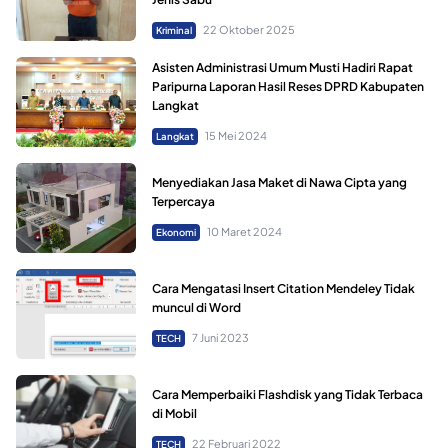
22 Oktober 2025
Kriminal
Asisten Administrasi Umum Musti Hadiri Rapat
Paripurna Laporan Hasil Reses DPRD Kabupaten
Langkat
15 Mei 2024
Langkat
Menyediakan Jasa Maket di Nawa Cipta yang
Terpercaya
10 Maret 2024
Ekonomi
Cara Mengatasi Insert Citation Mendeley Tidak
muncul di Word
7 Juni 2023
TECH
Cara Memperbaiki Flashdisk yang Tidak Terbaca
di Mobil
22 Februari 2022
TECH