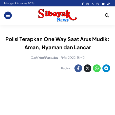
Skip
Minggu, 9 Agustus 2026
to
content
Polisi Terapkan One Way Saat Arus Mudik:
Aman, Nyaman dan Lancar
Oleh
Yoel Pasaribu
-
1 Mei 2022, 18:42
Bagikan: