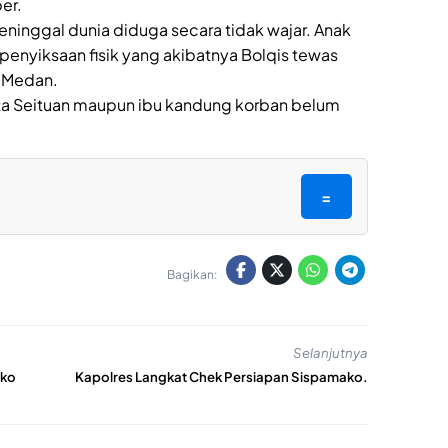
er.
eninggal dunia diduga secara tidak wajar. Anak
penyiksaan fisik yang akibatnya Bolqis tewas
i Medan.
ekta Seituan maupun ibu kandung korban belum
=
Bagikan:
Selanjutnya
ako
Kapolres Langkat Chek Persiapan Sispamako.