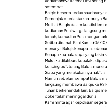
kediamannya karena Devi sering 
setempat.
Balqis beserta kedua saudaranya d
Semenjak diterlantarkan ibunya Ba
Melihat Balqis dalam kondisi lemas
kediaman Peni warga langsung me
lemah, kemudian Peni mengantark
Setiba dirumah Rani Kamis (05/10
menanya Balqis kenapa Ia sebena
Kenapa kau nak, siapa yang bikin k
Mulut ku dilakban, kepalaku dipuku
kencing bu”, terang Balqis mener
Siapa yang melakukannya nak”, lan
Namun sebelum sempat Balqis men
langsung membawa Balqis ke RS 
Tuhan berkehendak lain, Balqis m
doker telah meninggal dunia.
Kami minta agar Kepolisian seger