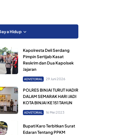
Gaya Hidup
Kapolresta Deli Serdang
Pimpin Sertijab Kasat
Reskrim dan Dua Kapolsek
Jajaran
29 Juni 2026
ADVETORIAL
POLRES BINJAI TURUT HADIR
DALAM SEMARAK HARI JADI
KOTA BINJAI KE 151 TAHUN
16 Mei 2023
ADVETORIAL
Bupati Karo Terbitkan Surat
Edaran Tentang PPKM