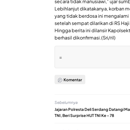
secara tidak manusiawi,” ujar sumb
Lebihlanjut dikatakanya, korban m
yang tidak berdosa ini mengalami 
setelah sempat dilarikan di RS Haj
Hingga berita ini dilansir Kapols
berhasil dikonfirmasi.(Sri/ril)
=
Komentar
Sebelumnya
Jajaran Polresta Deli Serdang Datangi M
TNI, Beri Surprise HUT TNI Ke – 78