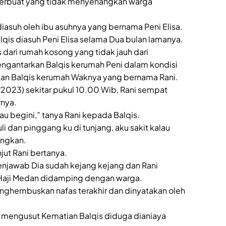
berbuat yang tidak menyenangkan warga
iasuh oleh ibu asuhnya yang bernama Peni Elisa.
lqis diasuh Peni Elisa selama Dua bulan lamanya.
 dari rumah kosong yang tidak jauh dari
ngantarkan Balqis kerumah Peni dalam kondisi
an Balqis kerumah Waknya yang bernama Rani.
/2023) sekitar pukul 10.00 Wib, Rani sempat
rnya.
au begini,” tanya Rani kepada Balqis.
li dan pinggang ku di tunjang, aku sakit kalau
angkan.
jut Rani bertanya.
jawab Dia sudah kejang kejang dan Rani
Haji Medan didamping dengan warga.
enghembuskan nafas terakhir dan dinyatakan oleh
a mengusut Kematian Balqis diduga dianiaya