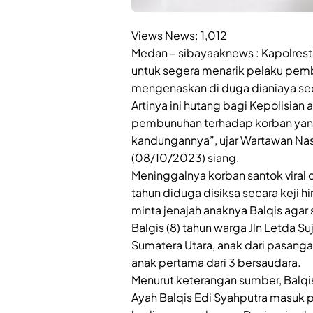
Views News:
1,012
Medan – sibayaaknews : Kapolres
untuk segera menarik pelaku pemb
mengenaskan di duga dianiaya sec
Artinya ini hutang bagi Kepolisia
pembunuhan terhadap korban yang 
kandungannya”, ujar Wartawan Nas
(08/10/2023) siang.
Meninggalnya korban santok viral di
tahun diduga disiksa secara keji hi
minta jenajah anaknya Balqis agar 
Balgis (8) tahun warga Jln Letda 
Sumatera Utara, anak dari pasanga
anak pertama dari 3 bersaudara.
Menurut keterangan sumber, Balqis
Ayah Balqis Edi Syahputra masuk p