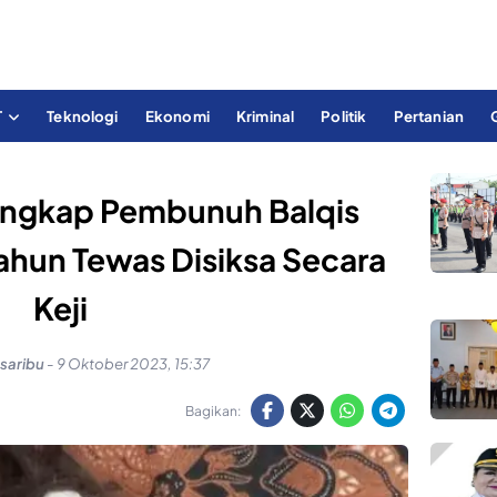
T
Teknologi
Ekonomi
Kriminal
Politik
Pertanian
Tangkap Pembunuh Balqis
ahun Tewas Disiksa Secara
Keji
saribu
-
9 Oktober 2023, 15:37
Bagikan: