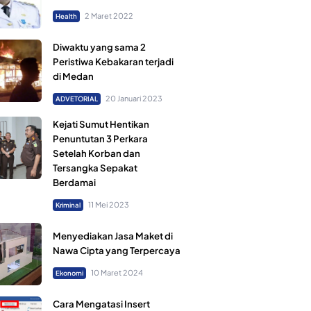
2 Maret 2022
Health
Diwaktu yang sama 2
Peristiwa Kebakaran terjadi
di Medan
20 Januari 2023
ADVETORIAL
Kejati Sumut Hentikan
Penuntutan 3 Perkara
Setelah Korban dan
Tersangka Sepakat
Berdamai
11 Mei 2023
Kriminal
Menyediakan Jasa Maket di
Nawa Cipta yang Terpercaya
10 Maret 2024
Ekonomi
Cara Mengatasi Insert