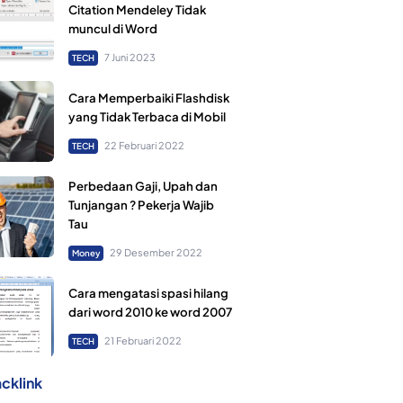
Citation Mendeley Tidak
muncul di Word
7 Juni 2023
TECH
Cara Memperbaiki Flashdisk
yang Tidak Terbaca di Mobil
22 Februari 2022
TECH
Perbedaan Gaji, Upah dan
Tunjangan ? Pekerja Wajib
Tau
29 Desember 2022
Money
Cara mengatasi spasi hilang
dari word 2010 ke word 2007
21 Februari 2022
TECH
cklink