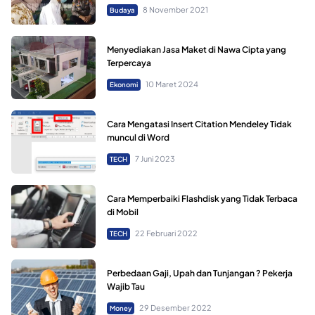
8 November 2021
Budaya
Menyediakan Jasa Maket di Nawa Cipta yang
Terpercaya
10 Maret 2024
Ekonomi
Cara Mengatasi Insert Citation Mendeley Tidak
muncul di Word
7 Juni 2023
TECH
Cara Memperbaiki Flashdisk yang Tidak Terbaca
di Mobil
22 Februari 2022
TECH
Perbedaan Gaji, Upah dan Tunjangan ? Pekerja
Wajib Tau
29 Desember 2022
Money