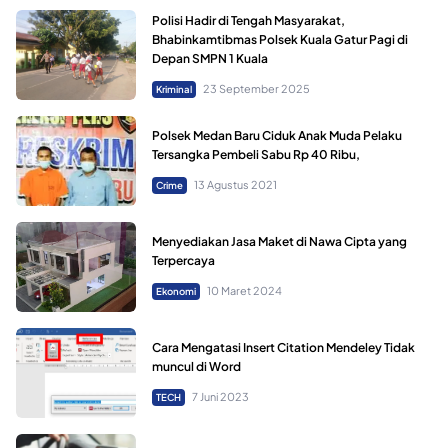
Polisi Hadir di Tengah Masyarakat,
Bhabinkamtibmas Polsek Kuala Gatur Pagi di
Depan SMPN 1 Kuala
23 September 2025
Kriminal
Polsek Medan Baru Ciduk Anak Muda Pelaku
Tersangka Pembeli Sabu Rp 40 Ribu,
13 Agustus 2021
Crime
Menyediakan Jasa Maket di Nawa Cipta yang
Terpercaya
10 Maret 2024
Ekonomi
Cara Mengatasi Insert Citation Mendeley Tidak
muncul di Word
7 Juni 2023
TECH