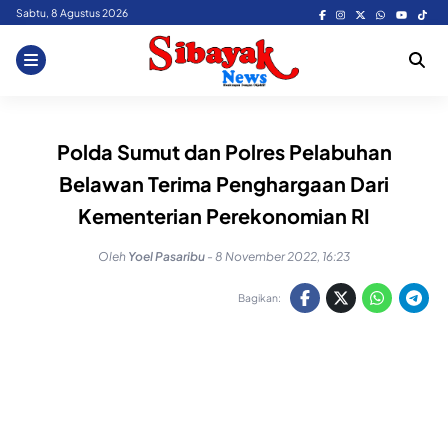
Skip
Sabtu, 8 Agustus 2026
to
content
Polda Sumut dan Polres Pelabuhan
Belawan Terima Penghargaan Dari
Kementerian Perekonomian RI
Oleh
Yoel Pasaribu
-
8 November 2022, 16:23
Bagikan: