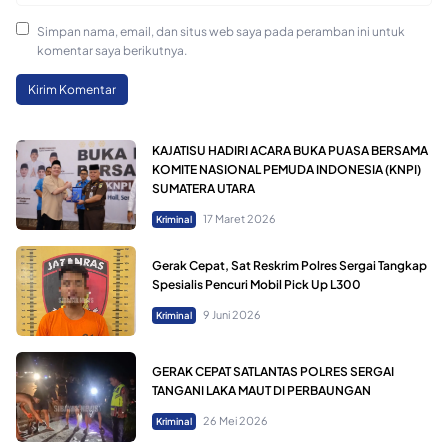
Simpan nama, email, dan situs web saya pada peramban ini untuk
komentar saya berikutnya.
KAJATISU HADIRI ACARA BUKA PUASA BERSAMA
KOMITE NASIONAL PEMUDA INDONESIA (KNPI)
SUMATERA UTARA
17 Maret 2026
Kriminal
Gerak Cepat, Sat Reskrim Polres Sergai Tangkap
Spesialis Pencuri Mobil Pick Up L300
9 Juni 2026
Kriminal
GERAK CEPAT SATLANTAS POLRES SERGAI
TANGANI LAKA MAUT DI PERBAUNGAN
26 Mei 2026
Kriminal