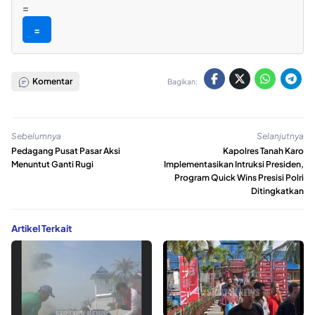
=
=
Komentar
Bagikan:
Sebelumnya
Selanjutnya
Pedagang Pusat Pasar Aksi
Kapolres Tanah Karo
Menuntut Ganti Rugi
Implementasikan Intruksi Presiden,
Program Quick Wins Presisi Polri
Ditingkatkan
Artikel Terkait