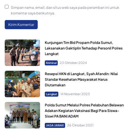
Simpan nama, email, dan situs web saya pada peramban ini untuk
komentar saya berikutnya.
Kunjungan Tim Bid Propam Polda Sumut,
Laksanakan Gaktiplin Terhadap Personil Polres
Langkat
23 Oktober 2024
Kriminal
Resepsi HKN di Langkat, Syah Afandin: Nilai
Standar Kesehatan Masyarakat Harus
Diutamakan
14 November 2023
Langkat
Polda Sumut Melalui Polres Pelabuhan Belawan
Adakan Kegiatan Vaksinasi Bagi Para Siswa-
Siswi PA BANI ADAM
26 Oktober 2021
JAGA JARAK!