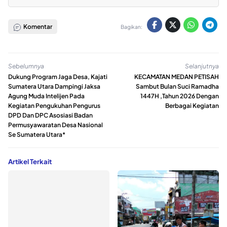
Komentar
Bagikan:
Sebelumnya
Selanjutnya
Dukung Program Jaga Desa, Kajati
KECAMATAN MEDAN PETISAH
Sumatera Utara Dampingi Jaksa
Sambut Bulan Suci Ramadha
Agung Muda Intelijen Pada
1447H ,Tahun 2026 Dengan
Kegiatan Pengukuhan Pengurus
Berbagai Kegiatan
DPD Dan DPC Asosiasi Badan
Permusyawaratan Desa Nasional
Se Sumatera Utara*
Artikel Terkait