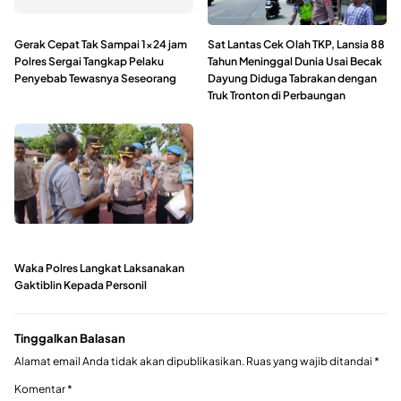
Gerak Cepat Tak Sampai 1×24 jam
Sat Lantas Cek Olah TKP, Lansia 88
Polres Sergai Tangkap Pelaku
Tahun Meninggal Dunia Usai Becak
Penyebab Tewasnya Seseorang
Dayung Diduga Tabrakan dengan
Truk Tronton di Perbaungan
Waka Polres Langkat Laksanakan
Gaktiblin Kepada Personil
Tinggalkan Balasan
Alamat email Anda tidak akan dipublikasikan.
Ruas yang wajib ditandai
*
Komentar
*