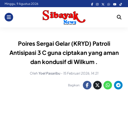
Skip
Minggu, 9 Agustus 2026
to
content
Poires Sergai Gelar (KRYD) Patroli
Antisipasi 3 C guna ciptakan yang aman
dan kondusif di Wilkum .
Oleh
Yoel Pasaribu
-
15 Februari 2026, 14:21
Bagikan: