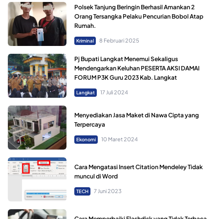
Polsek Tanjung Beringin Berhasil Amankan 2
Orang Tersangka Pelaku Pencurian Bobol Atap
Rumah.
8 Februari 2025
Kriminal
Pj Bupati Langkat Menemui Sekaligus
Mendengarkan Keluhan PESERTA AKSI DAMAI
FORUM P3K Guru 2023 Kab. Langkat
17 Juli 2024
Langkat
Menyediakan Jasa Maket di Nawa Cipta yang
Terpercaya
10 Maret 2024
Ekonomi
Cara Mengatasi Insert Citation Mendeley Tidak
muncul di Word
7 Juni 2023
TECH
Cara Memperbaiki Flashdisk yang Tidak Terbaca